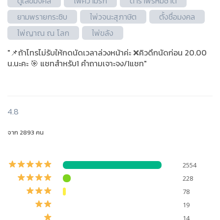
ดูเลขมงคล
ไพ่ความรัก
ตำราพรหมชาติ
ยามพรายกระซิบ
ไพ่วจนะ​สุภาษิต​
ตั้งชื่อมงคล
ไพ่ญาณ ณ โลก
ไพ่ขลัง
"📌ถ้าโทรไม่รับให้กดนัดเวลาล่วงหน้าค่ะ ❌คิวดึกนัดก่อน 20.00
น.นะคะ 🎯 แชทสำหรับ1 คำถามเจาะจง/1แชท"
4.8
จาก 2893 คน
2554
228
78
19
14