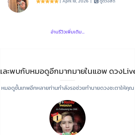
| April 18, 2026
|
ดูดวงสด
อ่านรีวิวเพิ่มเติม...
และพบกับหมอดูอีกมากมายในแอพ ดวงLiv
หมอดูขั้นเทพอีกหลายท่านกำลังรอช่วยทำนายดวงชะตาให้คุณ