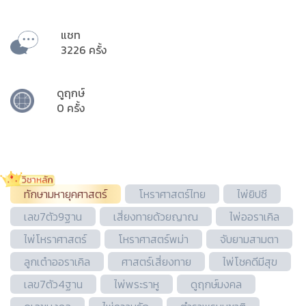
แชท
3226 ครั้ง
ดูฤกษ์
0 ครั้ง
ทักษามหายุคศาสตร์
โหราศาสตร์ไทย
ไพ่ยิปซี
เลข7ตัว9ฐาน
เสี่ยงทายด้วยญาณ
ไพ่ออราเคิล
ไพ่โหราศาสตร์
โหราศาสตร์พม่า
จับยามสามตา
ลูกเต๋าออราเคิล
ศาสตร์เสี่ยงทาย
ไพ่โชคดีมีสุข
เลข7ตัว4ฐาน
ไพ่พระราหู
ดูฤกษ์มงคล