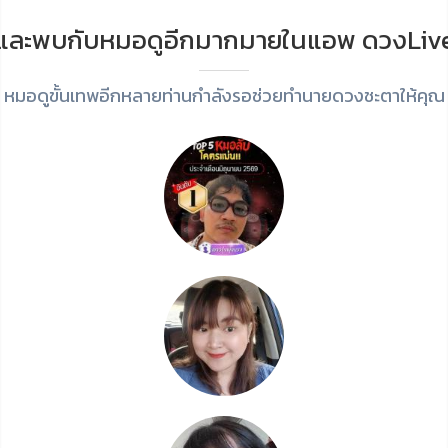
และพบกับหมอดูอีกมากมายในแอพ ดวงLiv
หมอดูขั้นเทพอีกหลายท่านกำลังรอช่วยทำนายดวงชะตาให้คุณ