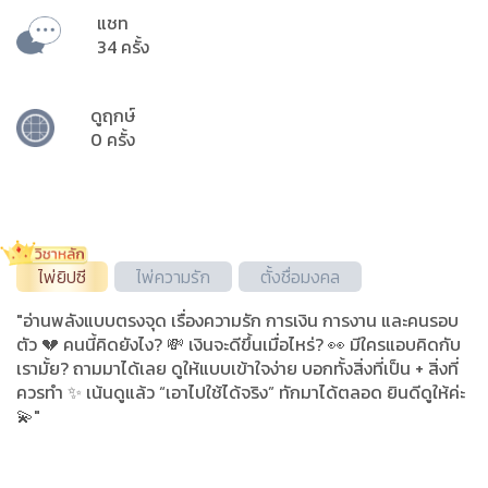
แชท
34 ครั้ง
ดูฤกษ์
0 ครั้ง
ไพ่ยิปซี
ไพ่ความรัก
ตั้งชื่อมงคล
"อ่านพลังแบบตรงจุด เรื่องความรัก การเงิน การงาน และคนรอบ
ตัว 💔 คนนี้คิดยังไง? 💸 เงินจะดีขึ้นเมื่อไหร่? 👀 มีใครแอบคิดกับ
เรามั้ย? ถามมาได้เลย ดูให้แบบเข้าใจง่าย บอกทั้งสิ่งที่เป็น + สิ่งที่
ควรทำ ✨ เน้นดูแล้ว “เอาไปใช้ได้จริง” ทักมาได้ตลอด ยินดีดูให้ค่ะ
💫"