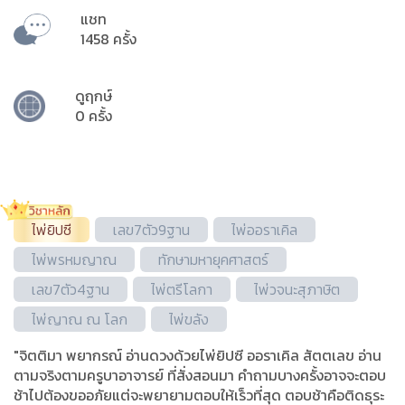
แชท
1458 ครั้ง
ดูฤกษ์
0 ครั้ง
ไพ่ยิปซี
เลข7ตัว9ฐาน
ไพ่ออราเคิล
ไพ่พรหมญาณ
ทักษามหายุคศาสตร์
เลข7ตัว4ฐาน
ไพ่ตรีโลกา
ไพ่วจนะ​สุภาษิต​
ไพ่ญาณ ณ โลก
ไพ่ขลัง
"จิตติมา พยากรณ์ อ่านดวงด้วยไพ่ยิปซี ออราเคิล สัตตเลข อ่าน
ตามจริงตามครูบาอาจารย์ ที่สั่งสอนมา คำถามบางครั้งอาจจะตอบ
ช้าไปต้องขออภัยแต่จะพยายามตอบให้เร็วที่สุด ตอบช้าคือติดธุระ