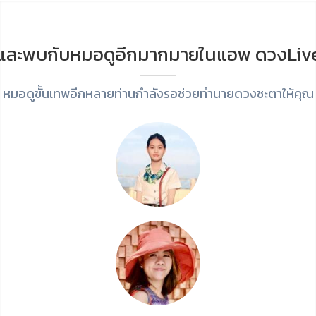
และพบกับหมอดูอีกมากมายในแอพ ดวงLiv
หมอดูขั้นเทพอีกหลายท่านกำลังรอช่วยทำนายดวงชะตาให้คุณ