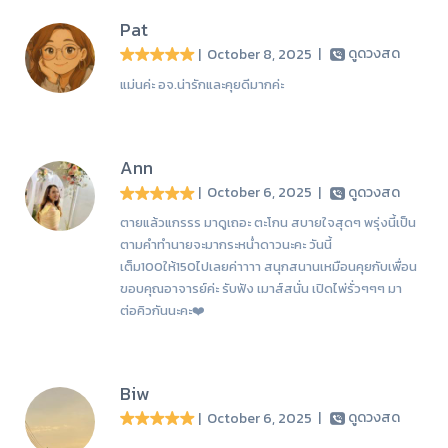
Pat
| October 8, 2025
|
ดูดวงสด
แม่นค่ะ อจ.น่ารักและคุยดีมากค่ะ
Ann
| October 6, 2025
|
ดูดวงสด
ตายแล้วแกรรร มาดูเถอะ ตะโกน สบายใจสุดๆ พรุ่งนี้เป็น
ตามคำทำนายจะมากระหน่ำดาวนะคะ วันนี้
เต็ม100ให้150ไปเลยค่าาาา สนุกสนานเหมือนคุยกับเพื่อน
ขอบคุณอาจารย์ค่ะ รับฟัง เมาส์สนั่น เปิดไพ่รั่วๆๆๆ มา
ต่อคิวกันนะคะ❤️
Biw
| October 6, 2025
|
ดูดวงสด