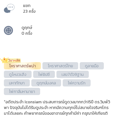
แชท
23 ครั้ง
ดูฤกษ์
0 ครั้ง
โหราศาสตร์พม่า
โหราศาสตร์ไทย
ดูลายมือ
ดูโหงวเฮ้ง
ไพ่ยิปซี
เลข7ตัว9ฐาน
มหาทักษา
ดูฤกษ์มงคล
ไพ่ความรัก
ไพ่กาลีมหามายา
"อดีตประจำ Iconsiam ประสบการณ์ดูดวงมากกว่า15ปี ดร.วิมพ์วิ
พา ปัจจุบันไม่ได้รับดูประจำ หากมีความทุกข์ไม่สบายใจจริงๆโทร
มาได้เลยคะ คำพยากรณ์ของอาจารย์ทุกคำมีค่า กรุณาให้เกียรติ