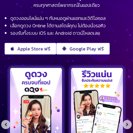
ครบทุกศาสตร์พยากรณ์ในแอปเดียว
ดูดวงออนไลน์แม่น ๆ กับหมอดูผ่านแชทและวิดีโอคอล
เลือกดูดวง Online ได้ตามสไตล์คุณ ไม่ต้องนั่งรอคิว
รองรับทั้งระบบ iOS และ Android ดาวน์โหลดเลย
Apple Store ฟรี
Google Play ฟรี