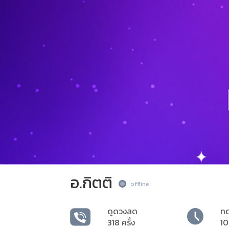
อ.กิตติ
offline
ดูดวงสด
ท
318 ครั้ง
10