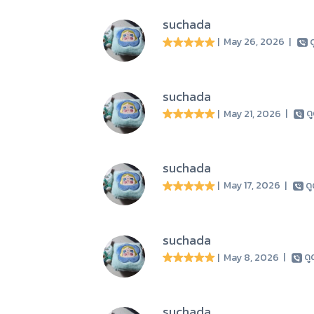
suchada
| May 26, 2026
|
ด
suchada
| May 21, 2026
|
ด
suchada
| May 17, 2026
|
ด
suchada
| May 8, 2026
|
ด
suchada