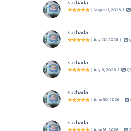
suchada
| August 1, 2026
|
suchada
| July 20, 2026
|
ด
suchada
| July 9, 2026
|
ดู
suchada
| June 30, 2026
|
suchada
| June 16, 2026
|
ด