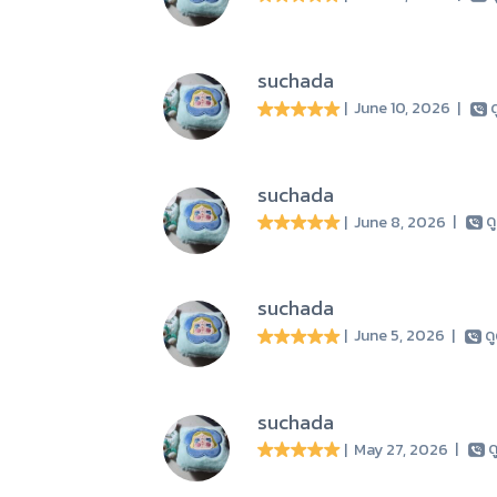
suchada
| June 10, 2026
|
ด
suchada
| June 8, 2026
|
ด
suchada
| June 5, 2026
|
ด
suchada
| May 27, 2026
|
ด