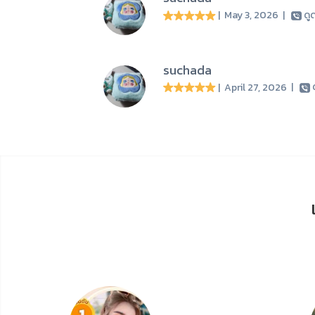
| May 3, 2026
|
ดู
suchada
| April 27, 2026
|