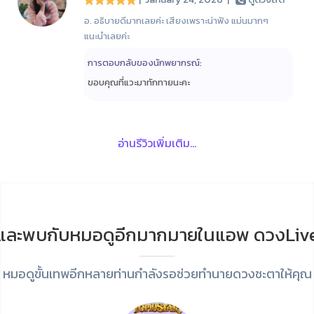
อ. อธิบายดีมากเลยค่ะ เสียงเพราะน่าฟัง แม่นมากๆ
แนะนำเลยค่ะ
การตอบกลับของนักพยากรณ์:
ขอบคุณที่แวะมาทักทายนะคะ
อ่านรีวิวเพิ่มเติม...
และพบกับหมอดูอีกมากมายในแอพ ดวงLiv
หมอดูขั้นเทพอีกหลายท่านกำลังรอช่วยทำนายดวงชะตาให้คุณ