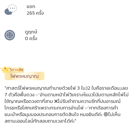
แชท
265 ครั้ง
ดูฤกษ์
0 ครั้ง
ไพ่พรหมญาณ
"ศาสตร์ไพ่พรหมญาณทำนายด้วยไพ่ 3 ใบ,12 ใบคือรายเดือน,เลข
7 ตัวคือพื้นดวง ✅️อ่านตามหน้าไพ่วิเคราะห์แนวโน้มตามหลักไพ่ไม่
ใช้ญาณหรือดวงตาที่สาม ❌ไม่รับคำถามความรักที่ปนอารมณ์
โกรธหรือโศกเศร้าเพราะกระทบการอ่านไพ่ ✅️หากต้องการคำ
แนะนำหรือมุมมองประกอบการตัดสินใจ หมอยินดีค่ะ 🟢ไม่เห็น
สถานะออนไลน์ทักสอบถามเวลาได้ค่ะ"