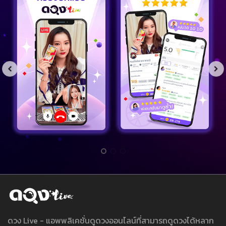
ดวง Live - แอพพลิเคชั่นดูดวงออนไลน์ที่สามารถดูดวงได้หลาก