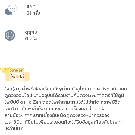
แชท
31 ครั้ง
ดูฤกษ์
0 ครั้ง
ไพ่ยิปซี
"ผม(อ.ภู คำพริ้ง)ขอเรียนเชิญท่านเข้าสู่โหมด ดวงLive อดีตเคย
ดูดวงออนไลน์ มาปัจจุบันได้ร่วมงานกับดวงLiveศาสตร์ที่ใช้ดูมี
ไพ่ยิปซี osHo Zen ถอดไพ่คำถามถามได้ไม่จำกัด กราฟชีวิต
เลข7ตัว ทักษาสำเร็จ เลขมงคล เบอร์มงคล ทำนายฝัน
ลายมือ(x)กากะบาทเบื้องต้น(นัดดูดวงล่วงหน้าควรจอง
เวลา30นาทีขึ้นไปเพื่อประโยชน์ที่จะได้รับข้อมูลเกี่ยวกับปัญหา
เหล่านั้น)"