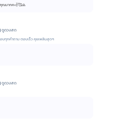
บคุณมากคะ✌️🥰🙏
ดูดวงสด
ใจตอบทุกคำถาม ตอบเร็ว คุยเพลินสุดๆ
ดูดวงสด