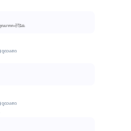
อบคุณมากคะ✌️🥰🙏
ดูดวงสด
ดูดวงสด
