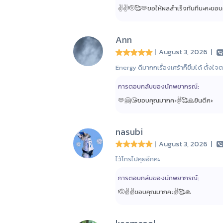
✌️✌️🫡🥰🫶ขอให้ผลสำเร็จทันทีนะคะขอ
Ann
| August 3, 2026
|
Energy ดีมากกเรื่องเศร้าก็ยิ้มได้ ตั้ง
การตอบกลับของนักพยากรณ์:
🫶🤗😘ขอบคุณมากคะ✌️🥰🙏ยินดีคะ
nasubi
| August 3, 2026
|
ไว้โทรไปคุยอีกคะ
การตอบกลับของนักพยากรณ์:
🫡✌️✌️ขอบคุณมากคะ✌️🥰🙏