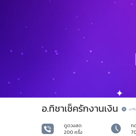
อ.ทิชาเช็ครักงานเงิน
offl
ดูดวงสด
ท
200 ครั้ง
70