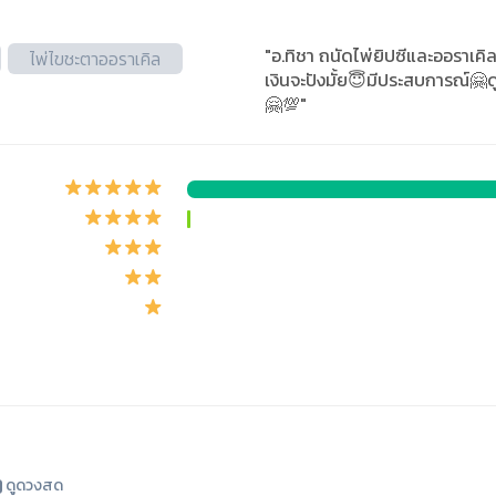
"อ.ทิชา ถนัดไพ่ยิปซีและออราเ
ไพ่ไขชะตาออราเคิล
เงินจะปังมั้ย😇มีประสบการณ์🤗
🤗💯"
ดูดวงสด