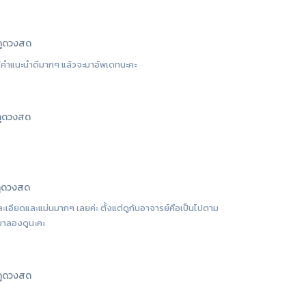
ูดวงสด
ให้คำแนะนำดีมากๆ แล้วจะมาอัพเดทนะคะ
ูดวงสด
ูดวงสด
ห้ละเอียดและแม่นมากๆ เลยค่ะ ตั้งแต่ดูกับอาจารย์คือเป็นไปตาม
้มาลองดูนะคะ
ูดวงสด