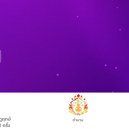
ดูฤกษ์
ตำนาน
2 ครั้ง