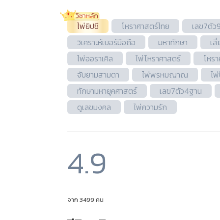
ไพ่ยิปซี
โหราศาสตร์ไทย
เลข7ตัว
วิเคราะห์เบอร์มือถือ
มหาทักษา
เส
ไพ่ออราเคิล
ไพ่โหราศาสตร์
โหรา
จับยามสามตา
ไพ่พรหมญาณ
ไพ
ทักษามหายุคศาสตร์
เลข7ตัว4ฐาน
ดูเลขมงคล
ไพ่ความรัก
4.9
จาก 3499 คน