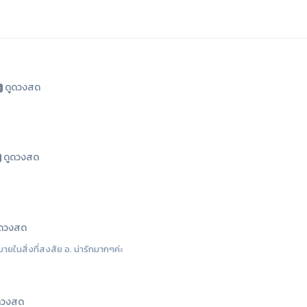
ดูดวงสด
ดูดวงสด
ูดวงสด
ในสิ่งที่สงสัย อ. น่ารักมากๆค่ะ
ดวงสด