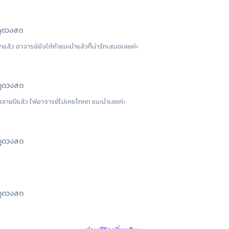
ูดวงสด
้ว อาจารย์ยังให้คำแนะนำแล้วก็น่ารักเสมอเลยค่ะ
ูดวงสด
ลายปีแล้ว ไพ่อาจารย์ไม่เคยโกหก แนะนำเลยค่ะ
ูดวงสด
ูดวงสด