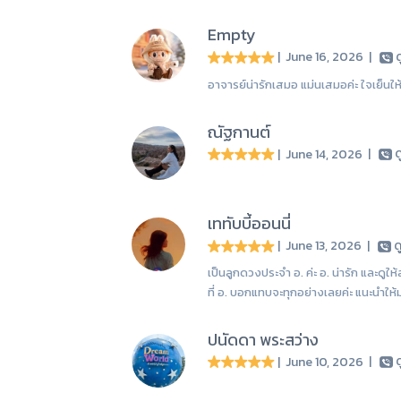
Empty
| June 16, 2026
|
ด
อาจารย์น่ารักเสมอ แม่นเสมอค่ะ ใจเย็น
ณัฐกานต์
| June 14, 2026
|
ด
เททับบี้ออนนี่
| June 13, 2026
|
ด
เป็นลูกดวงประจำ อ. ค่ะ อ. น่ารัก และดูใ
ที่ อ. บอกแทบจะทุกอย่างเลยค่ะ แนะนำให
ปนัดดา พระสว่าง
| June 10, 2026
|
ด