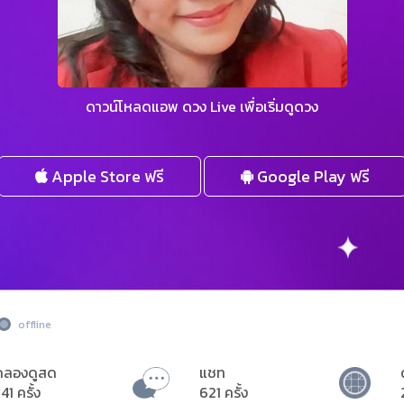
ดาวน์โหลดแอพ ดวง Live เพื่อเริ่มดูดวง
Apple Store ฟรี
Google Play ฟรี
offline
ดลองดูสด
แชท
41 ครั้ง
621 ครั้ง