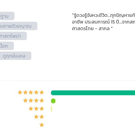
"รู้ดวงรู้จังหวะชีวิต...ทุกปัญห
9ฐาน
อาชีพ ประสบการณ์ 15 ปี...จา
ี่ยงทายด้วยญาณ
ศาสตรไทย - สากล "
ศาสตร์พม่า
่ป๊อก
ดูฤกษ์มงคล