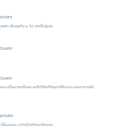
ูดวงสด
ค่ะ เพิ่งคุยกับ อ. ไป ตกเย็นรู้เลย
ูดวงสด
ูดวงสด
บจะเป็นบวกหรือลบ แต่ให้วิธีแก้ปัญหาที่ชัดเจน และอาจารย์มี
ูดวงสด
ชี้แนะนะคะ จะโทรไปปรึกษาอีกนะคะ