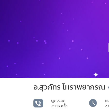
อ.สุวภัทร โหราพยากรณ
ดูดวงสด
ท
2936 ครั้ง
23