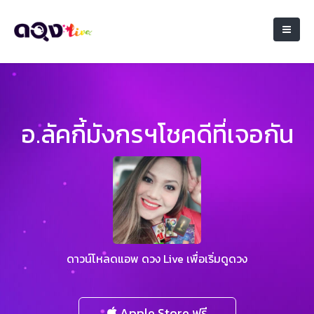
อ.ลัคกี้มังกรฯโชคดีที่เจอกัน
ดาวน์โหลดแอพ ดวง Live เพื่อเริ่มดูดวง
Apple Store ฟรี