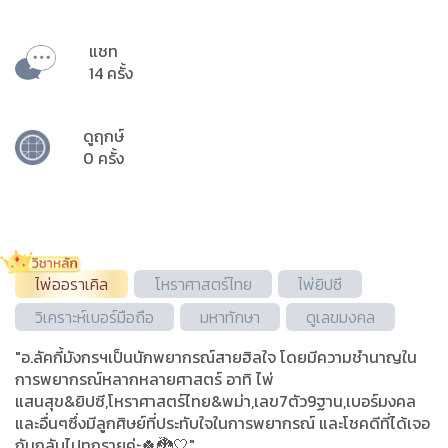
แชท
14 ครั้ง
ดูฤกษ์
0 ครั้ง
ไพ่ออราเคิล
โหราศาสตร์ไทย
ไพ่ยิปซี
วิเคราะห์เบอร์มือถือ
มหาทักษา
ดูเลขมงคล
"อ.ลัคกี้มังกรฯเป็นนักพยากรณ์สายฮิลใจ โดยมีความชำนาญใน
การพยากรณ์หลากหลายศาสตร์ อาทิ ไพ่
แสนสุข&ยิปซี,โหราศาสตร์ไทย&พม่า,เลข7ตัว9ฐาน,เบอร์มงคล
และอื่นๆซึ่งมีลูกศิษย์ที่ประทับใจในการพยากรณ์ และโชคดีที่ได้เจอ
กันกลับไปทุกรายค่ะ🍀🐉🤍"