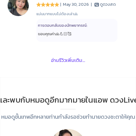
| May 30, 2026
|
ดูดวงสด
แม่นมากแบบไม่ต้องเล่า🙏
การตอบกลับของนักพยากรณ์:
ขอบคุณค่า🙏💪🏻🥰
อ่านรีวิวเพิ่มเติม...
และพบกับหมอดูอีกมากมายในแอพ ดวงLiv
หมอดูขั้นเทพอีกหลายท่านกำลังรอช่วยทำนายดวงชะตาให้คุณ