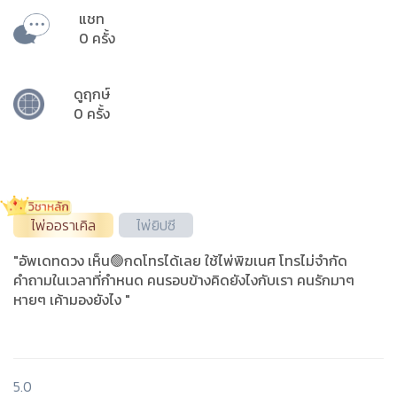
แชท
0 ครั้ง
ดูฤกษ์
0 ครั้ง
ไพ่ออราเคิล
ไพ่ยิปซี
"อัพเดทดวง เห็น🟢กดโทรได้เลย ใช้ไพ่พิฆเนศ โทรไม่จำกัด
คำถามในเวลาที่กำหนด คนรอบข้างคิดยังไงกับเรา คนรักมาๆ
หายๆ เค้ามองยังไง "
5.0