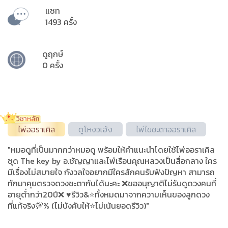
แชท
1493 ครั้ง
ดูฤกษ์
0 ครั้ง
ไพ่ออราเคิล
ดูโหงวเฮ้ง
ไพ่ไขชะตาออราเคิล
"หมอดูที่เป็นมากกว่าหมอดู พร้อมให้คำแนะนำโดยใช้ไพ่ออราเคิล
ชุด The key by อ.ชัญญาและไพ่เรือนคุณหลวงเป็นสื่อกลาง ใคร
มีเรื่องไม่สบายใจ กังวลใจอยากมีใครสักคนรับฟังปัญหา สามารถ
ทักมาคุยตรวจดวงชะตากันได้นะคะ ❌️ขออนุญาติไม่รับดูดวงคนที่
อายุต่ำกว่า20ปี❌️ ♥️รีวิว&⭐️ทั้งหมดมาจากความเห็นของลูกดวง
ที่แท้จริง💯% (ไม่บังคับให้⭐ไม่เน้นยอดรีวิว)"