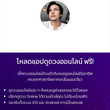
โหลดแอปดูดวงออนไลน์ ฟรี!
เช็กดวงออนไลน์ส่วนตัวกับหมอดูออนไลน์มืออาชีพ
ครบทุกศาสตร์พยากรณ์ในแอปเดียว
ดูดวงออนไลน์แม่น ๆ กับหมอดูผ่านแชทและวิดีโอคอล
เลือกดูดวง Online ได้ตามสไตล์คุณ ไม่ต้องนั่งรอคิว
รองรับทั้งระบบ iOS และ Android ดาวน์โหลดเลย