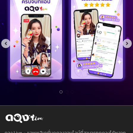
ดวง Live - แอพพลิเคชั่นดูดวงออนไลน์ที่สามารถดูดวงได้หลาก