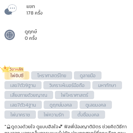
แชท
178 ครั้ง
ดูฤกษ์
0 ครั้ง
ไพ่ยิปซี
โหราศาสตร์ไทย
ดูลายมือ
เลข7ตัว9ฐาน
วิเคราะห์เบอร์มือถือ
มหาทักษา
เสี่ยงทายด้วยญาณ
ไพ่โหราศาสตร์
เลข7ตัว4ฐาน
ดูฤกษ์มงคล
ดูเลขมงคล
ไพ่นาคราช
ไพ่ความรัก
ตั้งชื่อมงคล
"🔮ดูดวงด้วยใจ ดูแบบฮิลใจ💕 ฟิลพี่น้องญาติมิตร ช่วยคิดวิธีกา