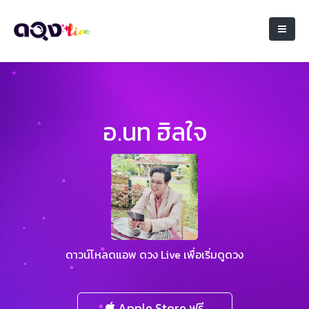
อ.นท ฮิลใจ
ดาวน์โหลดแอพ ดวง Live เพื่อเริ่มดูดวง
Apple Store ฟรี