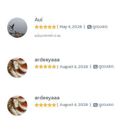
Aui
| May 4, 2026
|
ดูดวงสด
แม่นมากๆค่ะ☺️🙏
ardeeyaaa
| August 4, 2026
|
ดูดวงสด
ardeeyaaa
| August 4, 2026
|
ดูดวงสด