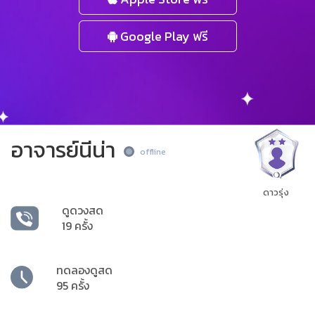
Google Play ฟรี
อาจารย์นีน่า
offline
ดาวรุ่ง
ดูดวงสด
19 ครั้ง
ทดลองดูสด
95 ครั้ง