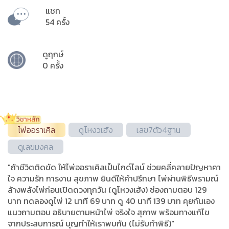
แชท
54 ครั้ง
ดูฤกษ์
0 ครั้ง
ไพ่ออราเคิล
ดูโหงวเฮ้ง
เลข7ตัว4ฐาน
ดูเลขมงคล
"ถ้าชีวิตติดขัด ให้ไพ่ออราเคิลเป็นไกด์ไลน์ ช่วยคลี่คลายปัญหาคา
ใจ ความรัก การงาน สุขภาพ ยินดีให้คำปรึกษา ไพ่ผ่านพิธีพรามณ์
ล้างพลังไพ่ก่อนเปิดดวงทุกวัน (ดูโหวงเฮ้ง) ช่องถามตอบ 129
บาท ทดลองดูไพ่ 12 นาที 69 บาท ดู 40 นาที 139 บาท คุยกันเอง
แนวถามตอบ อธิบายตามหน้าไพ่ จริงใจ สุภาพ พร้อมทางแก้ไข
จากประสบการณ์ บุญทำให้เราพบกัน (ไม่รับทำพิธี)"