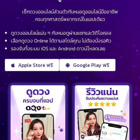
เช็กดวงออนไลน์ส่วนตัวกับหมอดูออนไลน์มืออาชีพ
ครบทุกศาสตร์พยากรณ์ในแอปเดียว
ดูดวงออนไลน์แม่น ๆ กับหมอดูผ่านแชทและวิดีโอคอล
เลือกดูดวง Online ได้ตามสไตล์คุณ ไม่ต้องนั่งรอคิว
รองรับทั้งระบบ iOS และ Android ดาวน์โหลดเลย
Apple Store ฟรี
Google Play ฟรี