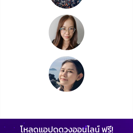
โหลดแอปดูดวงออนไลน์ ฟรี!