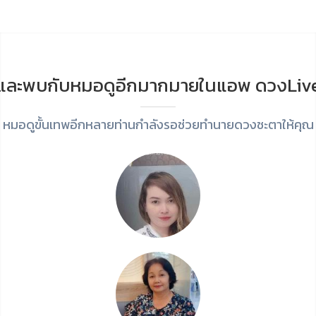
และพบกับหมอดูอีกมากมายในแอพ ดวงLiv
หมอดูขั้นเทพอีกหลายท่านกำลังรอช่วยทำนายดวงชะตาให้คุณ