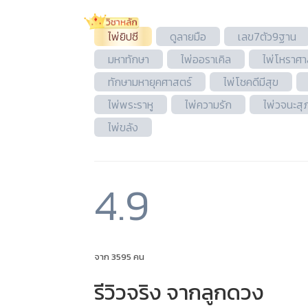
ไพ่ยิปซี
ดูลายมือ
เลข7ตัว9ฐาน
มหาทักษา
ไพ่ออราเคิล
ไพ่โหราศา
ทักษามหายุคศาสตร์
ไพ่โชคดีมีสุข
ไพ่พระราหู
ไพ่ความรัก
ไพ่วจนะ​สุ
ไพ่ขลัง
4.9
จาก 3595 คน
รีวิวจริง จากลูกดวง