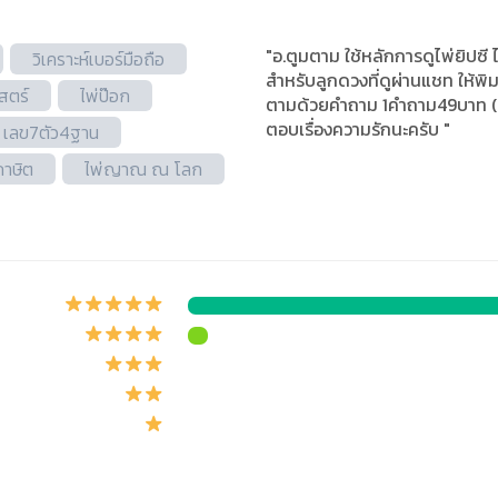
"อ.ตูมตาม ใช้หลักการดูไพ่ยิปซี 
วิเคราะห์เบอร์มือถือ
สำหรับลูกดวงที่ดูผ่านแชท ให้พิมพ
สตร์
ไพ่ป๊อก
ตามด้วยคำถาม 1คำถาม49บาท (ไม่
ตอบเรื่องความรักนะครับ "
เลข7ตัว4ฐาน
ภาษิต​
ไพ่ญาณ ณ โลก