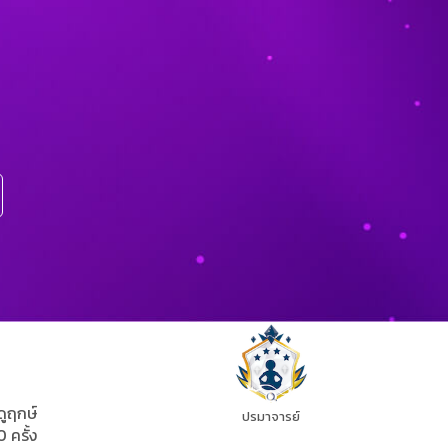
ดูฤกษ์
ปรมาจารย์
0 ครั้ง