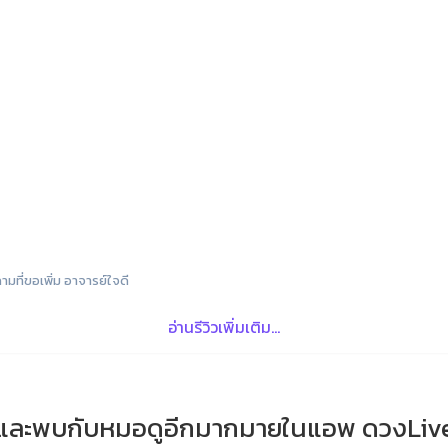
มที่ขอเพิ่ม อาจารย์ใจดี
อ่านรีวิวเพิ่มเติม...
และพบกับหมอดูอีกมากมายในแอพ ดวงLiv