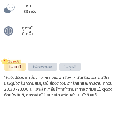
แชท
33 ครั้ง
ดูฤกษ์
0 ครั้ง
ไพ่ยิปซี
ไพ่ออราเคิล
ไพ่รูนส์
"♦️แจ้งปรับราคาขั้นต่ำจากทางแอพครับ♦️ 🪄ตัดเรื่องtoxic...เปิด
ประตูชีวิตรับความสมบูรณ์ ส่องดวงชะตารักแท้และการงาน ทุกวัน
20:30-23:00 น. เจาะลึกเคลียร์ทุกคำถามราคาสุดคุ้ม!! 🔮 ดูดวง
ด้วยไพยิปซี, ออราเคิลให้ สบายใจ พร้อมคำแนะนำดีๆครับ"