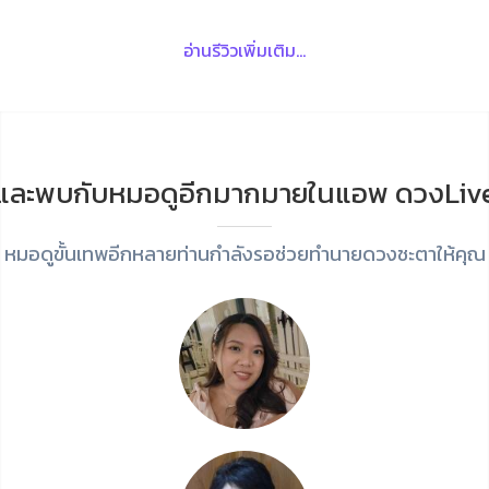
อ่านรีวิวเพิ่มเติม...
และพบกับหมอดูอีกมากมายในแอพ ดวงLiv
หมอดูขั้นเทพอีกหลายท่านกำลังรอช่วยทำนายดวงชะตาให้คุณ