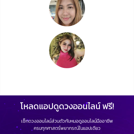
โหลดแอปดูดวงออนไลน์ ฟรี!
เช็กดวงออนไลน์ส่วนตัวกับหมอดูออนไลน์มืออาชีพ
ครบทุกศาสตร์พยากรณ์ในแอปเดียว