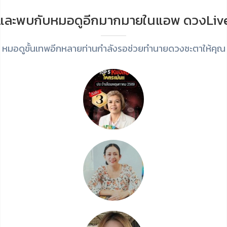
และพบกับหมอดูอีกมากมายในแอพ ดวงLiv
หมอดูขั้นเทพอีกหลายท่านกำลังรอช่วยทำนายดวงชะตาให้คุณ