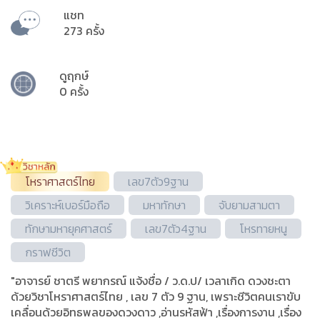
แชท
273 ครั้ง
ดูฤกษ์
0 ครั้ง
โหราศาสตร์ไทย
เลข7ตัว9ฐาน
วิเคราะห์เบอร์มือถือ
มหาทักษา
จับยามสามตา
ทักษามหายุคศาสตร์
เลข7ตัว4ฐาน
โหรทายหนู
กราฟชีวิต
"อาจารย์ ชาตรี พยากรณ์ แจ้งชื่อ / ว.ด.ป/ เวลาเกิด ดวงชะตา
ด้วยวิชาโหราศาสตร์ไทย , เลข 7 ตัว 9 ฐาน, เพราะชีวิตคนเราขับ
เคลื่อนด้วยอิทธพลของดวงดาว ,อ่านรหัสฟ้า ,เรื่องการงาน ,เรื่อง