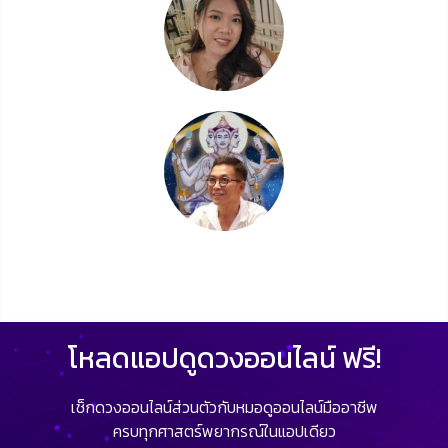
โหลดแอปดูดวงออนไลน์ ฟรี!
เช็กดวงออนไลน์ส่วนตัวกับหมอดูออนไลน์มืออาชีพ
ครบทุกศาสตร์พยากรณ์ในแอปเดียว