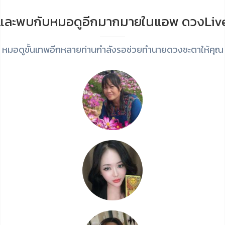
และพบกับหมอดูอีกมากมายในแอพ ดวงLiv
หมอดูขั้นเทพอีกหลายท่านกำลังรอช่วยทำนายดวงชะตาให้คุณ