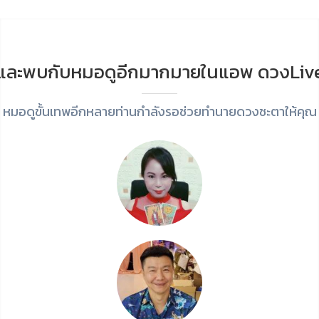
และพบกับหมอดูอีกมากมายในแอพ ดวงLiv
หมอดูขั้นเทพอีกหลายท่านกำลังรอช่วยทำนายดวงชะตาให้คุณ