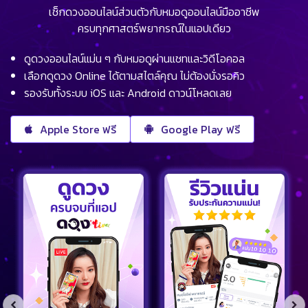
เช็กดวงออนไลน์ส่วนตัวกับหมอดูออนไลน์มืออาชีพ
ครบทุกศาสตร์พยากรณ์ในแอปเดียว
ดูดวงออนไลน์แม่น ๆ กับหมอดูผ่านแชทและวิดีโอคอล
เลือกดูดวง Online ได้ตามสไตล์คุณ ไม่ต้องนั่งรอคิว
รองรับทั้งระบบ iOS และ Android ดาวน์โหลดเลย
Apple Store ฟรี
Google Play ฟรี