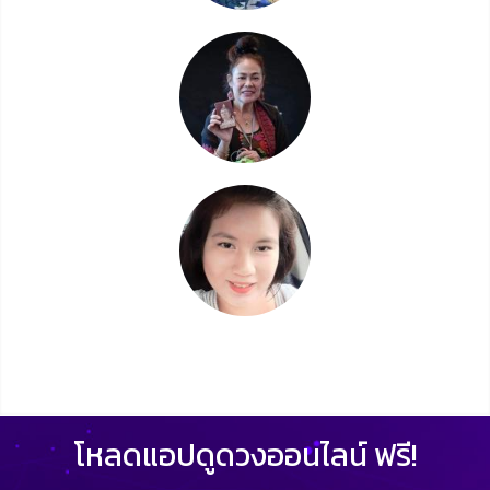
โหลดแอปดูดวงออนไลน์ ฟรี!