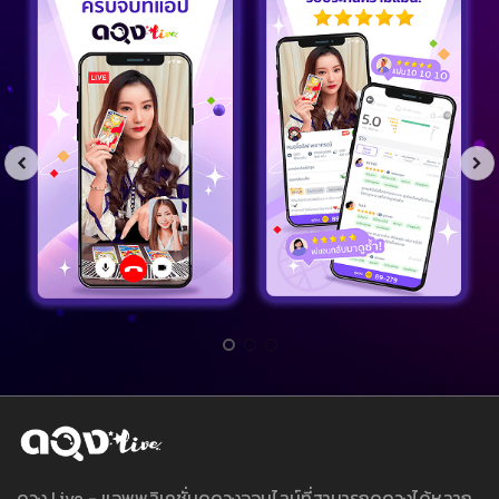
ดวง Live - แอพพลิเคชั่นดูดวงออนไลน์ที่สามารถดูดวงได้หลาก