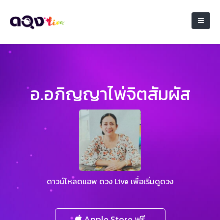
อ.อภิญญาไพ่จิตสัมผัส
ดาวน์โหลดแอพ ดวง Live เพื่อเริ่มดูดวง
Apple Store ฟรี