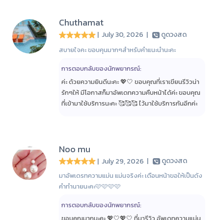
Chuthamat
| July 30, 2026
|
ดูดวงสด
สบายใจคะ ขอบคุนมากๆสำหรับคำแนะนำนะคะ
การตอบกลับของนักพยากรณ์:
ค่ะ ด้วยความยินดีนะคะ 💖🤍 ขอบคุณที่เราเขียนรีวิวน่า
รักๆให้ มีโอกาสก็มาอัพเดทความคืบหน้าได้ค่ะ ขอบคุณ
ที่เข้ามาใช้บริการนะคะ 🥰🥰🥰 ไว้มาใช้บริการกันอีกค่ะ
Noo mu
| July 29, 2026
|
ดูดวงสด
มาอัพเดรทความแม่น แม่นจริงค่ะ เดือนหน้าขอให้เป็นดัง
คำทำนายนะคะ🩷🩷🩷🩷
การตอบกลับของนักพยากรณ์:
ขอบคุณมากนะคะ 💖🤍💖🤍 ที่มารีวิว อัพเดทความแม่น