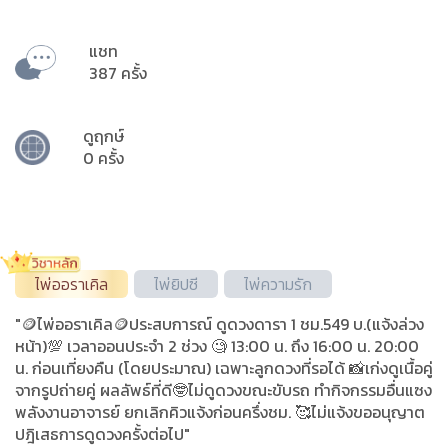
แชท
387 ครั้ง
ดูฤกษ์
0 ครั้ง
ไพ่ออราเคิล
ไพ่ยิปซี
ไพ่ความรัก
"🪙ไพ่ออราเคิล🪙ประสบการณ์ ดูดวงดารา 1 ชม.549 บ.(แจ้งล่วง
หน้า)💯 เวลาออนประจำ 2 ช่วง 🧐 13:00 น. ถึง 16:00 น. 20:00
น. ก่อนเที่ยงคืน (โดยประมาณ) เฉพาะลูกดวงที่รอได้ 📸เก่งดูเนื้อคู่
จากรูปถ่ายคู่ ผลลัพธ์ที่ดี🤓ไม่ดูดวงขณะขับรถ ทำกิจกรรมอื่นแซง
พลังงานอาจารย์ ยกเลิกคิวแจ้งก่อนครึ่งชม. 🥰ไม่แจ้งขออนุญาต
ปฎิเสธการดูดวงครั้งต่อไป"