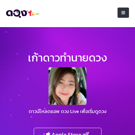
เก้าดาวทำนายดวง
ดาวน์โหลดแอพ ดวง Live เพื่อเริ่มดูดวง
Apple Store ฟรี