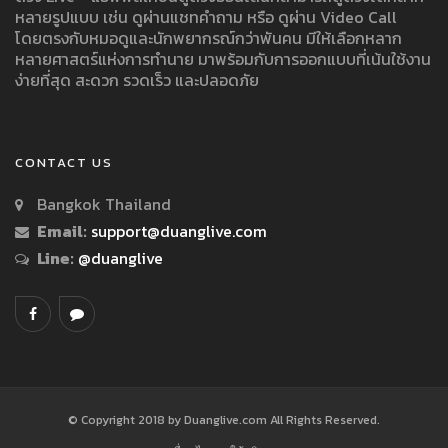
หลายรูปแบบ เช่น ดูผ่านแชทคำถาม หรือ ดูผ่าน Video Call
โดยตรงกับหมอดูและนักพยากรณ์กว่าพันคน มีให้เลือกหลาก
หลายศาสตร์แห่งการทำนาย มาพร้อมกับการออกแบบที่เน้นใช้งาน
ง่ายที่สุด สะดวก รวดเร็ว และปลอดภัย
CONTACT US
Bangkok Thailand
Email:
support@duanglive.com
Line:
@duanglive
© Copyright 2018 by Duanglive.com All Rights Reserved.