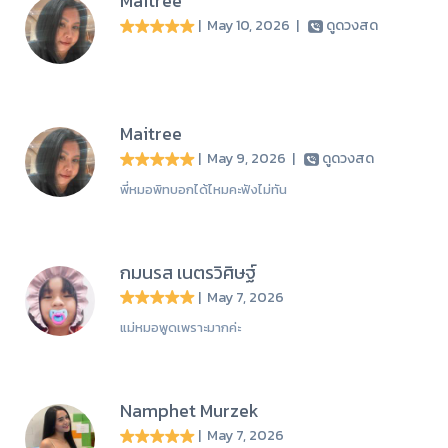
Maitree
| May 10, 2026
|
ดูดวงสด
Maitree
| May 9, 2026
|
ดูดวงสด
พี่หมอพิทบอกได้ไหมคะฟังไม่ทัน
กมนรส เนตรวิศิษฐ์
| May 7, 2026
แม่หมอพูดเพราะมากค่ะ
Namphet Murzek
| May 7, 2026