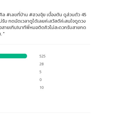
ล #เลขที่บ้าน #ฮวงจุ้ย เบื้องต้น ดูส่วนตัว 45
่รับ กดนัดเวลาดูได้เลยค่ะสวัสดีค่ะสนใจดูดวง
สายเกิน1นาทีพี่หมอติดคิวไม่สะดวกรับสายกด
. "
525
28
5
0
10