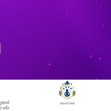
ดูฤกษ์
ปรมาจารย์
0 ครั้ง