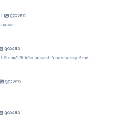
5
|
ดูดวงสด
เยอะเลยย
ดูดวงสด
นำดีมากแล้วก็ให้เห็นมุมมองอะไรในหลายหลายมุมด้วยค่ะ
ดูดวงสด
ดูดวงสด