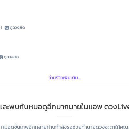
5
|
ดูดวงสด
ดูดวงสด
อ่านรีวิวเพิ่มเติม...
และพบกับหมอดูอีกมากมายในแอพ ดวงLiv
หมอดูขั้นเทพอีกหลายท่านกำลังรอช่วยทำนายดวงชะตาให้คุณ