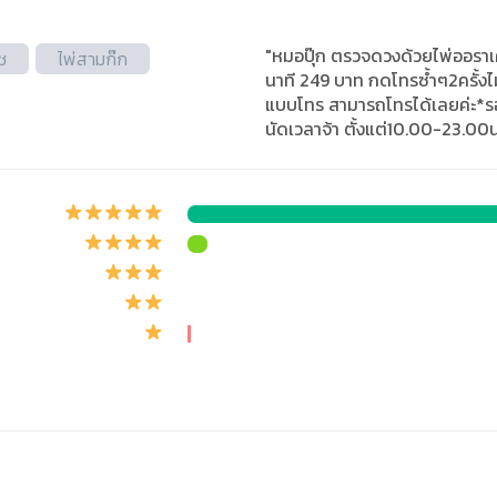
"หมอปุ๊ก ตรวจดวงด้วยไพ่ออราเคิ
ช
ไพ่สามก๊ก
นาที 249 บาท กดโทรซ้ำๆ2ครั้งไม
แบบโทร สามารถโทรได้เลยค่ะ*รอ
นัดเวลาจ้า ตั้งแต่10.00-23.00น