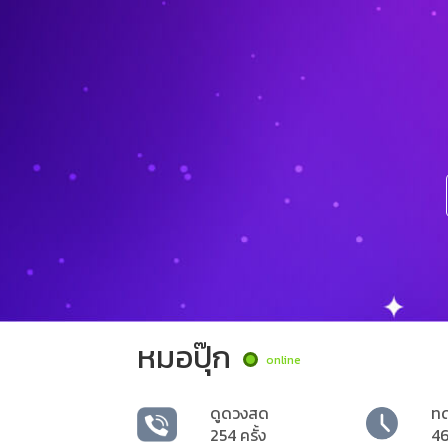
หมอปุ๊ก
online
ดูดวงสด
ท
254 ครั้ง
46