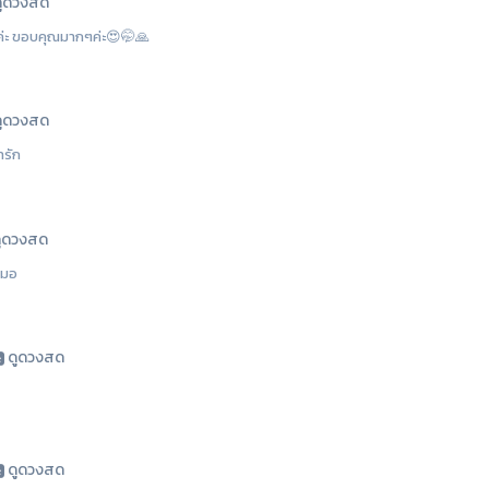
ูดวงสด
ค่ะ ขอบคุณมากๆค่ะ😍🤭🙏
ูดวงสด
ารัก
ูดวงสด
สมอ
ดูดวงสด
ดูดวงสด