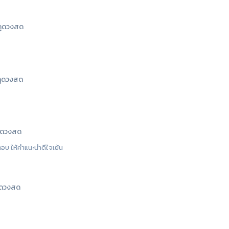
ูดวงสด
ูดวงสด
ูดวงสด
ตอบ ให้คำแนะนำดีใจเย้น
ูดวงสด