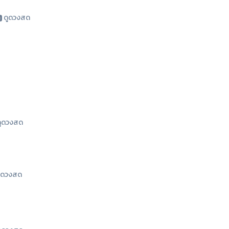
ดูดวงสด
ูดวงสด
ูดวงสด