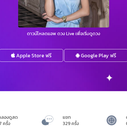
ดาวน์โหลดแอพ ดวง Live เพื่อเริ่มดูดวง
Apple Store ฟรี
Google Play ฟรี
ดลองดูสด
แชท
7 ครั้ง
329 ครั้ง