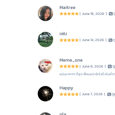
Maitree
| June 18, 2026
|
ด
เฟม
| June 14, 2026
|
ด
Meme_one
| June 8, 2026
|
ด
แม่นมากๆๆ ที่สุด พี่หมอน่ารักใส่ใจในคำ
Happy
| June 7, 2026
|
ด
pla