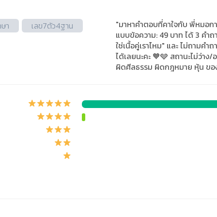
"มาหาคำตอบที่คาใจกับ พี่หมอการ
กษา
เลข7ตัว4ฐาน
แบบข้อความ: 49 บาท ได้ 3 คำถา
ใช่เนื้อคู่เราไหม" และ ไม่ถามคำ
ได้เลยนะคะ 🧡🩶 สถานะไม่ว่าง/
ผิดศีลธรรม ผิดกฎหมาย หุ้น ขอ