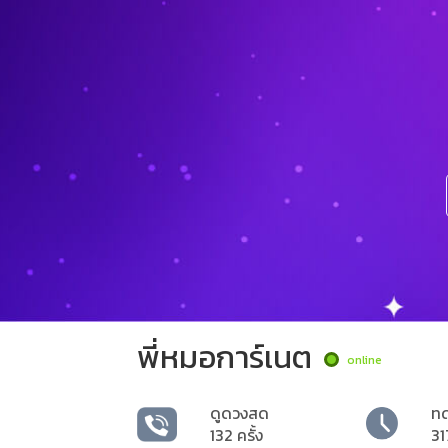
พี่หมอการ์เนต
online
ดูดวงสด
ท
132 ครั้ง
31