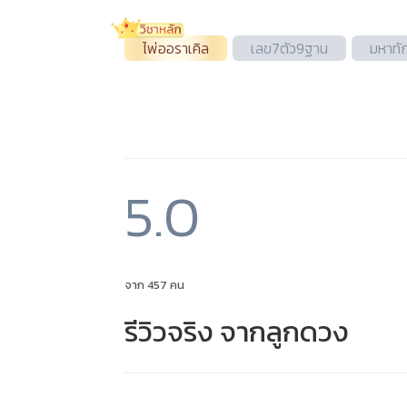
ไพ่ออราเคิล
เลข7ตัว9ฐาน
มหาทั
5.0
จาก 457 คน
รีวิวจริง จากลูกดวง