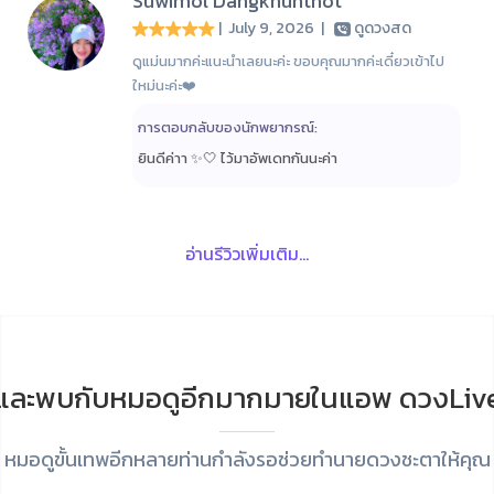
Suwimol Dangkhunthot
| July 9, 2026
|
ดูดวงสด
ดูแม่นมากค่ะแนะนำเลยนะค่ะ ขอบคุณมากค่ะเดี๋ยวเข้าไป
ใหม่นะค่ะ❤️
การตอบกลับของนักพยากรณ์:
ยินดีค่าา ✨🤍 ไว้มาอัพเดทกันนะค่า
อ่านรีวิวเพิ่มเติม...
และพบกับหมอดูอีกมากมายในแอพ ดวงLiv
หมอดูขั้นเทพอีกหลายท่านกำลังรอช่วยทำนายดวงชะตาให้คุณ