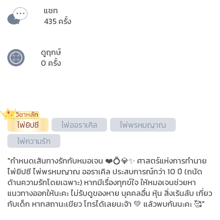
แชท
435 ครั้ง
ดูฤกษ์
0 ครั้ง
ไพ่ยิปซี
ไพ่ออราเคิล
ไพ่พรหมญาณ
ไพ่ความรัก
"กำหนดเส้นทางรักกับหมอเจน ❤️💍💎✨ ศาสตร์แห่งการทำนาย
ไพ่ยิปซี ไพ่พรหมญาณ ออราเคิล ประสบการณ์กว่า 10 ปี (ถนัด
ด้านความรักโดยเฉพาะ) หากมีเรื่องทุกข์ใจ ให้หมอเจนช่วยหา
แนวทางออกให้นะคะ ไม่รับดูของหาย บุคคลอื่น หุ้น สิ่งเร้นลับ เกี่ยว
กับเด็ก หากสถานะเขียว โทรได้เลยนะจ้า 💚 แล้วพบกันนะคะ 🥰"