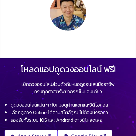
โหลดแอปดูดวงออนไลน์ ฟรี!
เช็กดวงออนไลน์ส่วนตัวกับหมอดูออนไลน์มืออาชีพ
ครบทุกศาสตร์พยากรณ์ในแอปเดียว
ดูดวงออนไลน์แม่น ๆ กับหมอดูผ่านแชทและวิดีโอคอล
เลือกดูดวง Online ได้ตามสไตล์คุณ ไม่ต้องนั่งรอคิว
รองรับทั้งระบบ iOS และ Android ดาวน์โหลดเลย
Apple Store ฟรี
Google Play ฟรี