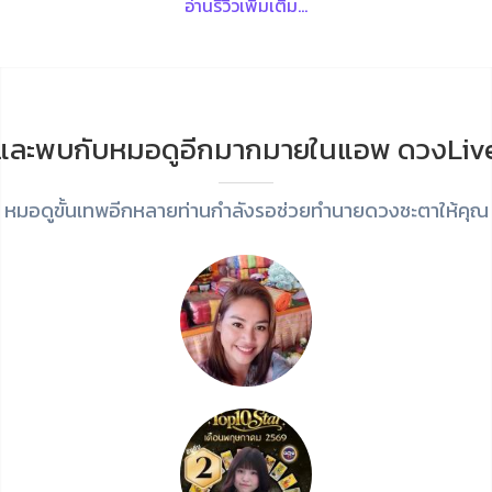
อ่านรีวิวเพิ่มเติม...
และพบกับหมอดูอีกมากมายในแอพ ดวงLiv
หมอดูขั้นเทพอีกหลายท่านกำลังรอช่วยทำนายดวงชะตาให้คุณ