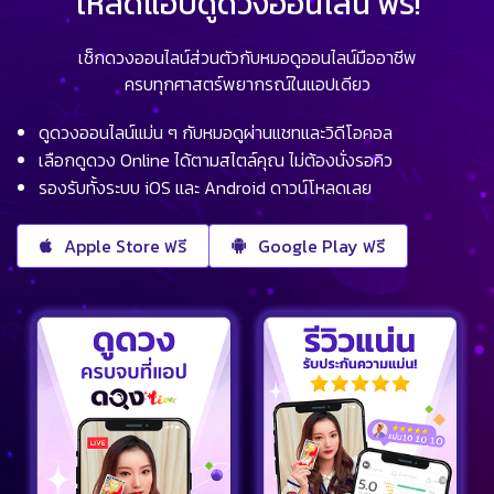
โหลดแอปดูดวงออนไลน์ ฟรี!
เช็กดวงออนไลน์ส่วนตัวกับหมอดูออนไลน์มืออาชีพ
ครบทุกศาสตร์พยากรณ์ในแอปเดียว
ดูดวงออนไลน์แม่น ๆ กับหมอดูผ่านแชทและวิดีโอคอล
เลือกดูดวง Online ได้ตามสไตล์คุณ ไม่ต้องนั่งรอคิว
รองรับทั้งระบบ iOS และ Android ดาวน์โหลดเลย
Apple Store ฟรี
Google Play ฟรี