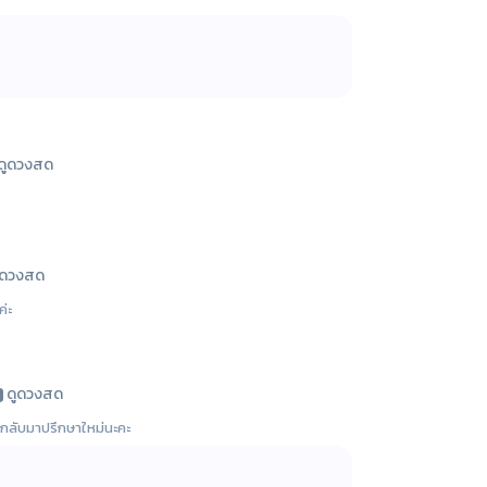
ดูดวงสด
ูดวงสด
่ะ
ดูดวงสด
ะกลับมาปรึกษาใหม่นะคะ