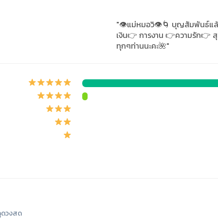
"👁️แม่หมอวิ👁️🌀 บุญสัมพันธ์แ
เงิน👉 การงาน 👉ความรัก👉 สุขภา
ทุกๆท่านนะคะ🌺"
ูดวงสด