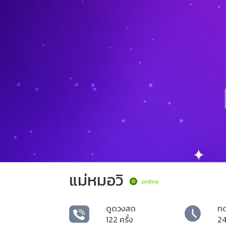
แม่หมอวิ
online
ดูดวงสด
ท
122 ครั้ง
24