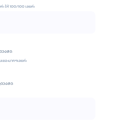
่ะ ให้ 100/100 เลยค่ะ
ูดวงสด
ึ้นเยอะมากๆเลยค่ะ
ูดวงสด