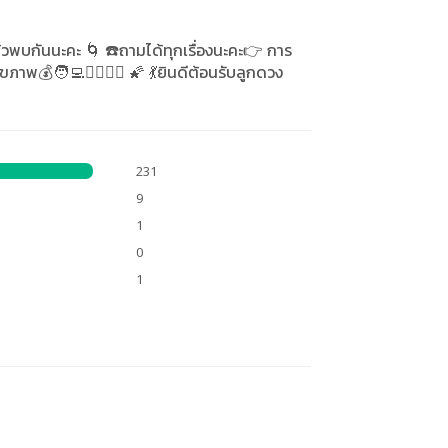
ล้วพบกันนะคะ 🌀 ☎️ถามได้ทุกเรื่องนะคะ👉 การ
พ💰🧑‍💻👨‍❤️‍👨⛹️ 🌠 💃ยินดีต้อนรับลูกดวง
231
9
1
0
1