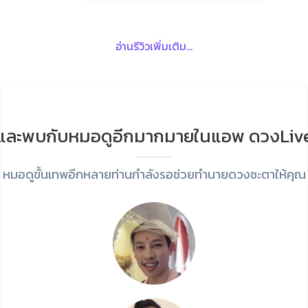
อ่านรีวิวเพิ่มเติม...
และพบกับหมอดูอีกมากมายในแอพ ดวงLiv
หมอดูขั้นเทพอีกหลายท่านกำลังรอช่วยทำนายดวงชะตาให้คุณ