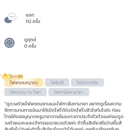
แชท
112 ครั้ง
ดูฤกษ์
0 ครั้ง
ไพ่พรหมญาณ
ไพ่ยิปซี
ไพ่ออราเคิล
ไพ่ญาณ ณ โลก
ไพ่กาลีมหามายา
"ดูดวงด้วยไพ่พรหมยานและไพ่กาลีมหามายา อยากดูเรื่องความ
รักการงานการเงินมาให้เปิดไพ่ได้ค่ะเปิดไพ่ไปฮิวใจกันไปค่ะ ก่อน
โทรให้ขออนุญาตครูบาอาจารย์และเทวดาประจำตัวตัวเองก่อนดูด
วงด้วยนะคะและเจ้ากรรมนายเวรด้วยค่ะ ถ้าขึ้นสีเขียวคือว่างขึ้นสี
ส้มคือไม่ว่างค่ะถ้าขึ้นสีเขียวโทรเข้าได้เลยค่ะ คุยกันปรึกษากันคุ