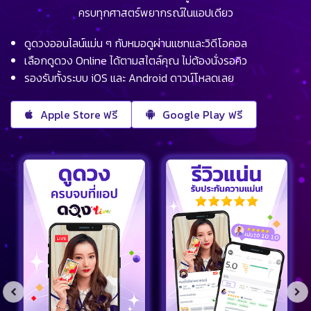
ครบทุกศาสตร์พยากรณ์ในแอปเดียว
ดูดวงออนไลน์แม่น ๆ กับหมอดูผ่านแชทและวิดีโอคอล
เลือกดูดวง Online ได้ตามสไตล์คุณ ไม่ต้องนั่งรอคิว
รองรับทั้งระบบ iOS และ Android ดาวน์โหลดเลย
Apple Store ฟรี
Google Play ฟรี