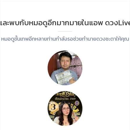
และพบกับหมอดูอีกมากมายในแอพ ดวงLiv
หมอดูขั้นเทพอีกหลายท่านกำลังรอช่วยทำนายดวงชะตาให้คุณ