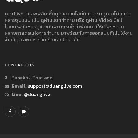
ดวง Live - แอพพลิเคชั่นดูดวงออนไลน์ที่สามารถดูดวงได้หลาก
หลายรูปแบบ เช่น ดูผ่านแชทคำถาม หรือ ดูผ่าน Video Call
โดยตรงกับหมอดูและนักพยากรณ์กว่าพันคน มีให้เลือกหลาก
หลายศาสตร์แห่งการทำนาย มาพร้อมกับการออกแบบที่เน้นใช้งาน
ง่ายที่สุด สะดวก รวดเร็ว และปลอดภัย
CONTACT US
Bangkok Thailand
Email:
support@duanglive.com
Line:
@duanglive