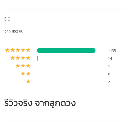
5.0
จาก 1152 คน
1135
14
1
0
2
รีวิวจริง จากลูกดวง