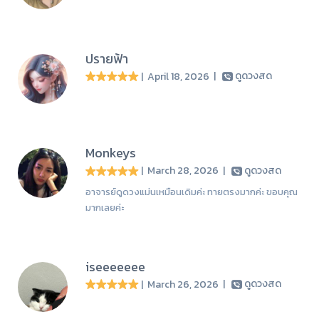
ปรายฟ้า
| April 18, 2026
|
ดูดวงสด
Monkeys
| March 28, 2026
|
ดูดวงสด
อาจารย์ดูดวงแม่นเหมือนเดิมค่ะ ทายตรงมากค่ะ ขอบคุณ
มากเลยค่ะ
iseeeeeee
| March 26, 2026
|
ดูดวงสด