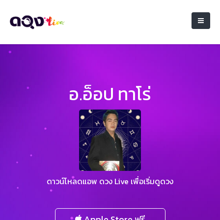
อ.อ็อป ทาโร่
ดาวน์โหลดแอพ ดวง Live เพื่อเริ่มดูดวง
Apple Store ฟรี