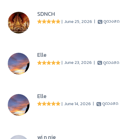
SDNCH
| June 25, 2026
|
ดูดวงสด
Elle
| June 23, 2026
|
ดูดวงสด
Elle
| June 14, 2026
|
ดูดวงสด
wi n nie