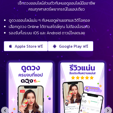
เช็กดวงออนไลน์ส่วนตัวกับหมอดูออนไลน์มืออาชีพ
ครบทุกศาสตร์พยากรณ์ในแอปเดียว
ดูดวงออนไลน์แม่น ๆ กับหมอดูผ่านแชทและวิดีโอคอล
เลือกดูดวง Online ได้ตามสไตล์คุณ ไม่ต้องนั่งรอคิว
รองรับทั้งระบบ iOS และ Android ดาวน์โหลดเลย
Apple Store ฟรี
Google Play ฟรี