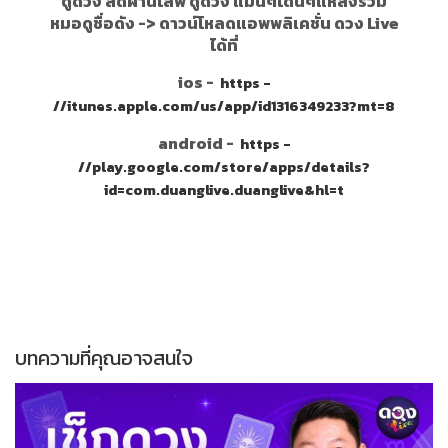
ดูดวง สดผ่านไลฟ์ ดูดวง แม่นๆโดนๆแหล่งรวม
หมอดูชื่อดัง ->
ดาวน์โหลดแอพพลิเคชั่น ดวง Live
ได้ที่
ios -
https -
//itunes.apple.com/us/app/id1316349233?mt=8
android -
https -
//play.google.com/store/apps/details?
id=com.duanglive.duanglive&hl=t
บทความที่คุณอาจสนใจ