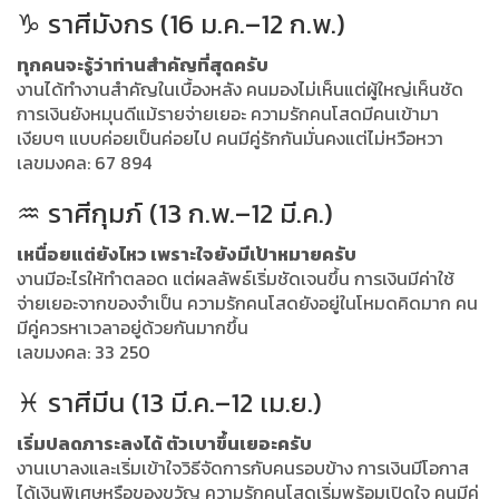
♑ ราศีมังกร (16 ม.ค.–12 ก.พ.)
ทุกคนจะรู้ว่าท่านสำคัญที่สุดครับ
งานได้ทำงานสำคัญในเบื้องหลัง คนมองไม่เห็นแต่ผู้ใหญ่เห็นชัด
การเงินยังหมุนดีแม้รายจ่ายเยอะ ความรักคนโสดมีคนเข้ามา
เงียบๆ แบบค่อยเป็นค่อยไป คนมีคู่รักกันมั่นคงแต่ไม่หวือหวา
เลขมงคล: 67 894
♒ ราศีกุมภ์ (13 ก.พ.–12 มี.ค.)
เหนื่อยแต่ยังไหว เพราะใจยังมีเป้าหมายครับ
งานมีอะไรให้ทำตลอด แต่ผลลัพธ์เริ่มชัดเจนขึ้น การเงินมีค่าใช้
จ่ายเยอะจากของจำเป็น ความรักคนโสดยังอยู่ในโหมดคิดมาก คน
มีคู่ควรหาเวลาอยู่ด้วยกันมากขึ้น
เลขมงคล: 33 250
♓ ราศีมีน (13 มี.ค.–12 เม.ย.)
เริ่มปลดภาระลงได้ ตัวเบาขึ้นเยอะครับ
งานเบาลงและเริ่มเข้าใจวิธีจัดการกับคนรอบข้าง การเงินมีโอกาส
ได้เงินพิเศษหรือของขวัญ ความรักคนโสดเริ่มพร้อมเปิดใจ คนมีคู่