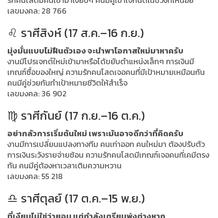
รักคนโสดมีคนเข้ามาเงียบๆ คนมีคู่เข้าใจกันดีในช่วงที่เหนื่อย
เลขมงคล: 28 766
♌ ราศีสิงห์ (17 ส.ค.–16 ก.ย.)
มุ่งมั่นแบบไม่ฝืนตัวเอง จะนำพาโอกาสใหม่มาหาครับ
งานมีโปรเจกต์ใหม่เข้ามาหรือได้ขยับตำแหน่งเล็กๆ การเงินมี
เกณฑ์ซื้อของใหญ่ ความรักคนโสดเจอคนที่มีเป้าหมายเหมือนกัน
คนมีคู่ช่วยกันทำเป้าหมายชีวิตให้สำเร็จ
เลขมงคล: 36 902
♍ ราศีกันย์ (17 ก.ย.–16 ต.ค.)
อย่ากลัวการเริ่มต้นใหม่ เพราะมันอาจดีกว่าที่คิดครับ
งานมีการเปลี่ยนแปลงทางทีม คนเก่าออก คนใหม่มา ต้องปรับตัว
การเงินระวังรายจ่ายซ้อน ความรักคนโสดมีเกณฑ์เจอคนที่เคมีตรง
กัน คนมีคู่ต้องหาเวลาเติมความหวาน
เลขมงคล: 55 218
♎ ราศีตุลย์ (17 ต.ค.–15 พ.ย.)
ที่เงียบไม่ใช่ว่ายอม แต่กำลังเตรียมพุ่งต่างหาก