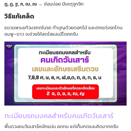
ฎ, ฏ, ฐ, ฑ, ฒ, ณ
→ ซ่อมบ่อย มีเหตุจุกจิก
วิธีแก้เคล็ด
แขวนพระแก้วมรกตในรถ ทำบุญด้วยดอกไม้ และตกแต่งรถโทน
ชมพู–ขาว จะช่วยให้สดใสและมีโชคครับ
ทะเบียนรถมงคลสำหรับคนเกิดวันเสาร์
พื้นดวงคนวันเสาร์หนักแน่น อดทน แต่เก็บกดและคิดมากครับ