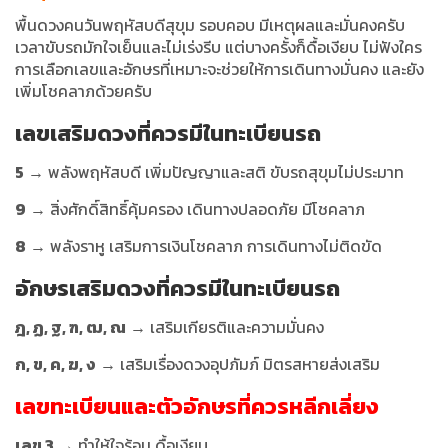
พื้นดวงคนวันพฤหัสบดีสุขุม รอบคอบ มีเหตุผลและมั่นคงครับ
เวลาขับรถมักใจเย็นและไม่เร่งรีบ แต่บางครั้งก็ดื้อเงียบ ไม่ฟังใคร
การเลือกเลขและอักษรที่เหมาะจะช่วยให้การเดินทางมั่นคง และยัง
เพิ่มโชคลาภด้วยครับ
เลขเสริมดวงที่ควรมีในทะเบียนรถ
5
→ พลังพฤหัสบดี เพิ่มปัญญาและสติ ขับรถสุขุมไม่ประมาท
9
→ สิ่งศักดิ์สิทธิ์คุ้มครอง เดินทางปลอดภัย มีโชคลาภ
8
→ พลังราหู เสริมการเงินโชคลาภ การเดินทางไม่ติดขัด
อักษรเสริมดวง
ที่ควรมีในทะเบียนรถ
ฎ, ฏ, ฐ, ฑ, ฒ, ณ
→ เสริมเกียรติและความมั่นคง
ก, ข, ค, ฆ, ง
→ เสริมเรื่องดวงอุปภัมภ์ มิตรสหายส่งเสริม
เลขทะเบียนและตัวอักษรที่ควรหลีกเลี่ยง
เลข 3
→ ทำให้ใจร้อน ดื้อเงียบ