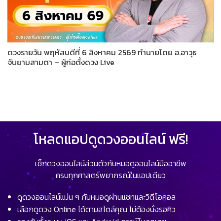
ดวงรายวัน พฤหัสบดีที่ 6 สิงหาคม 2569 ทำนายโดย อ.อาวุธ
จับยามสามตา – ผู้ก่อตั้งดวง Live
โหลดแอปดูดวงออนไลน์ ฟรี!
เช็กดวงออนไลน์ส่วนตัวกับหมอดูออนไลน์มืออาชีพ
ครบทุกศาสตร์พยากรณ์ในแอปเดียว
ดูดวงออนไลน์แม่น ๆ กับหมอดูผ่านแชทและวิดีโอคอล
เลือกดูดวง Online ได้ตามสไตล์คุณ ไม่ต้องนั่งรอคิว