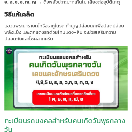
จ, ฉ, ช, ซ, ฌ, ญ
→ ดึงพลังปะทะมากเกินไป เสี่ยงต่ออุบัติเหตุ
วิธีแก้เคล็ด
แขวนพระนารายณ์หรือราหูในรถ ทำบุญปล่อยนกเพื่อปลดปล่อย
พลังแข็ง และตกแต่งรถด้วยโทนแดง–ส้ม จะช่วยเสริมความ
ปลอดภัยและโชคลาภครับ
ทะเบียนรถมงคลสำหรับคนเกิดวันพุธกลาง
วัน