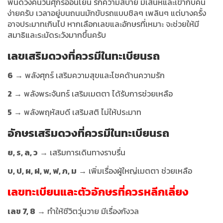
พื้นดวงคนวันศุกร์อ่อนโยน รักความสบาย มีเสน่ห์และเข้ากับคน
ง่ายครับ เวลาอยู่บนถนนมักขับรถแบบชิลๆ เพลินๆ แต่บางครั้ง
อาจประมาทเกินไป หากเลือกเลขและอักษรที่เหมาะ จะช่วยให้มี
สมาธิและระมัดระวังมากขึ้นครับ
เลขเสริมดวงที่ควรมีในทะเบียนรถ
6
→ พลังศุกร์ เสริมความสุขและโชคด้านความรัก
2
→ พลังพระจันทร์ เสริมเมตตา ได้รับการช่วยเหลือ
5
→ พลังพฤหัสบดี เสริมสติ ไม่ให้ประมาท
อักษรเสริมดวง
ที่ควรมีในทะเบียนรถ
ย, ร, ล, ว
→ เสริมการเดินทางราบรื่น
บ, ป, ผ, ฝ, พ, ฟ, ภ, ม
→ เพิ่มเรื่องผู้ใหญ่เมตตา ช่วยเหลือ
เลขทะเบียนและตัวอักษรที่ควรหลีกเลี่ยง
เลข 7, 8
→ ทำให้ชีวิตวุ่นวาย มีเรื่องกังวล