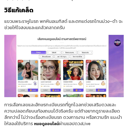
วิธีแก้เคล็ด
แขวนพระราหูในรถ พกหินอเมทิสต์ และตกแต่งรถโทนม่วง–ดำ จะ
ช่วยให้ใจสงบและแคล้วคลาดครับ
การเลือกเลขและอักษรทะเบียนรถที่ถูกโฉลกช่วยเสริมดวงและ
ความปลอดภัยบนท้องถนนได้จริงครับ แต่ถ้าอยากดูรายละเอียด
ลึกกว่านี้ ไม่ว่าจะเรื่องทะเบียนรถ ดวงการงาน หรือความรัก แนะนำ
ให้ลองใช้บริการ
ผ่านแอปดวงLive
หมอดูออนไลน์