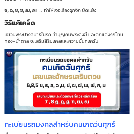
จ, ฉ, ช, ซ, ฌ, ญ
→ ทำให้เจอเรื่องจุกจิก ขัดแย้ง
วิธีแก้เคล็ด
แขวนพระปางสมาธิในรถ ทำบุญกับพระสงฆ์ และตกแต่งรถโทน
ทอง–น้ำตาล จะเสริมสิริมงคลและความมั่นคงครับ
ทะเบียนรถมงคลสำหรับคนเกิดวันศุกร์