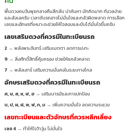
คืน
พื้นดวงคนวันพุธกลางคืนลึกลับ น่าค้นหา มักคิดมาก กังวลง่าย
และลังเลครับ เวลาขับรถอาจไม่มั่นใจและกลัวผิดพลาด การเลือก
เลขและอักษรที่เหมาะจะช่วยให้ใจสงบและขับได้มั่นใจขึ้นครับ
เลขเสริมดวงที่ควรมีในทะเบียนรถ
2
→ พลังพระจันทร์ เสริมเมตตา ลดการปะทะ
9
→ สิ่งศักดิ์สิทธิ์คุ้มครอง ช่วยให้แคล้วคลาด
7
→ พลังเสาร์ เสริมความมั่นคงในระยะทางไกล
อักษรเสริมดวง
ที่ควรมีในทะเบียนรถ
ศ, ษ, ส, ห, ฬ, ฮ
→ เสริมบารมีและการปกป้อง
บ, ป, ผ, ฝ, พ, ฟ, ภ, ม
→ เพิ่มความมั่นใจ ลดความระแวง
เลขทะเบียนและตัวอักษรที่ควรหลีกเลี่ยง
เลข 4
→ ทำให้ใจว้าวุ่น ไม่มั่นใจ