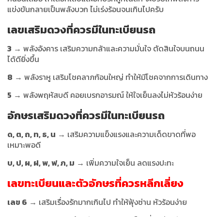
แข่งขันกลายเป็นพลังบวก ไม่เร่งร้อนจนเกินไปครับ
เลขเสริมดวงที่ควรมีในทะเบียนรถ
3
→ พลังอังคาร เสริมความกล้าและความมั่นใจ ตัดสินใจบนถนน
ได้ดียิ่งขึ้น
8
→ พลังราหู เสริมโชคลาภก้อนใหญ่ ทำให้มีโชคจากการเดินทาง
5
→ พลังพฤหัสบดี คอยเบรกอารมณ์ ให้ใจเย็นลงไม่หัวร้อนง่าย
อักษรเสริมดวง
ที่ควรมีในทะเบียนรถ
ด, ต, ถ, ท, ธ, น
→ เสริมความแข็งแรงและความเด็ดขาดที่พอ
เหมาะพอดี
บ, ป, ผ, ฝ, พ, ฟ, ภ, ม
→ เพิ่มความใจเย็น ลดแรงปะทะ
เลขทะเบียนและตัวอักษรที่ควรหลีกเลี่ยง
เลข 6
→ เสริมเรื่องรักมากเกินไป ทำให้ฟุ้งซ่าน หัวร้อนง่าย