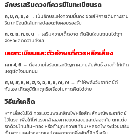
อักษรเสริมดวง
ที่ควรมีในทะเบียนรถ
ก, ข, ค, ฆ, ง
→ เป็นอักษรแห่งความมั่นคง ช่วยให้การเดินทางราบ
รื่น เหมือนมีเส้นทางปลอดภัยคอยรองรับ
ด, ต, ถ, ท, ธ, น
→ เสริมความเด็ดขาด ตัดสินใจบนถนนได้ถูก
จังหวะ ลดความลังเล
เลขทะเบียนและตัวอักษรที่ควรหลีกเลี่ยง
เลข 4, 6
→ ดึงความใจร้อนและปัญหาความสัมพันธ์ อาจทำให้เกิด
เหตุขัดใจบนถนน
ศ, ษ, ส, ห, ฬ, ฮ, จ, ฉ, ช, ซ, ฌ, ญ
→ ทำให้พลังวันอาทิตย์ตี
กันเอง เกิดอุบัติเหตุหรือเรื่องไม่คาดคิดได้ง่าย
วิธีแก้เคล็ด
หากเลี่ยงไม่ได้ ควรแขวนพระกสิณไฟหรือสัญลักษณ์พระอาทิตย์
ไว้ในรถ เพื่อให้ไฟแรงกล้าส่องทางแบบสงบและปลอดภัย ตกแต่ง
รถด้วยโทนส้ม–ทอง หรือทำบุญถวายเทียน/หลอดไฟ จะช่วยเสริม
ทั้ง ความแคล้วคลาดและโชคลาภจากสิ่งศักดิ์สิทธิ์ ครับ