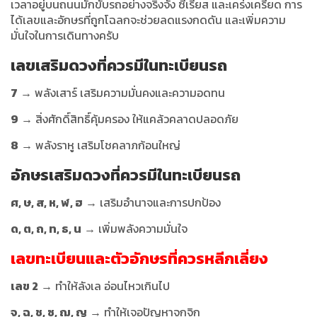
เวลาอยู่บนถนนมักขับรถอย่างจริงจัง ซีเรียส และเคร่งเครียด การ
ได้เลขและอักษรที่ถูกโฉลกจะช่วยลดแรงกดดัน และเพิ่มความ
มั่นใจในการเดินทางครับ
เลขเสริมดวงที่ควรมีในทะเบียนรถ
7
→ พลังเสาร์ เสริมความมั่นคงและความอดทน
9
→ สิ่งศักดิ์สิทธิ์คุ้มครอง ให้แคล้วคลาดปลอดภัย
8
→ พลังราหู เสริมโชคลาภก้อนใหญ่
อักษรเสริมดวง
ที่ควรมีในทะเบียนรถ
ศ, ษ, ส, ห, ฬ, ฮ
→ เสริมอำนาจและการปกป้อง
ด, ต, ถ, ท, ธ, น
→ เพิ่มพลังความมั่นใจ
เลขทะเบียนและตัวอักษรที่ควรหลีกเลี่ยง
เลข 2
→ ทำให้ลังเล อ่อนไหวเกินไป
จ, ฉ, ช, ซ, ฌ, ญ
→ ทำให้เจอปัญหาจุกจิก