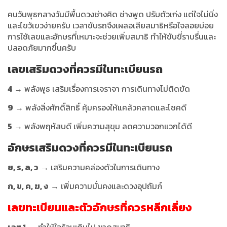
คนวันพุธกลางวันมีพื้นดวงช่างคิด ช่างพูด ปรับตัวเก่ง แต่ใจไม่นิ่ง
และไขว้เขวง่ายครับ เวลาขับรถจึงเผลอเสียสมาธิหรือใจลอยบ่อย
การใช้เลขและอักษรที่เหมาะจะช่วยเพิ่มสมาธิ ทำให้ขับขี่ราบรื่นและ
ปลอดภัยมากขึ้นครับ
เลขเสริมดวงที่ควรมีในทะเบียนรถ
4
→ พลังพุธ เสริมเรื่องการเจราจา การเดินทางไม่ติดขัด
9
→ พลังสิ่งศักดิ์สิทธิ์ คุ้มครองให้แคล้วคลาดและโชคดี
5
→ พลังพฤหัสบดี เพิ่มความสุขุม ลดความวอกแวกได้ดี
อักษรเสริมดวง
ที่ควรมีในทะเบียนรถ
ย, ร, ล, ว
→ เสริมความคล่องตัวในการเดินทาง
ก, ข, ค, ฆ, ง
→ เพิ่มความมั่นคงและดวงอุปถัมภ์
เลขทะเบียนและตัวอักษรที่ควรหลีกเลี่ยง