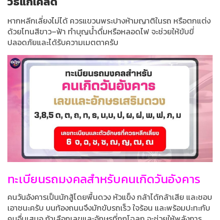
วิธีแก้เคล็ด
หากหลีกเลี่ยงไม่ได้ ควรแขวนพระปางห้ามญาติในรถ หรือตกแต่ง
ด้วยโทนสีขาว–ฟ้า ทำบุญน้ำดื่มหรือหลอดไฟ จะช่วยให้ขับขี่
ปลอดภัยและได้รับความเมตตาครับ
ทะเบียนรถมงคลสำหรับคนเกิดวันอังคาร
คนวันอังคารเป็นนักสู้โดยพื้นดวง หัวแข็ง กล้าได้กล้าเสีย และชอบ
เอาชนะครับ บนท้องถนนจึงมักขับรถเร็ว ใจร้อน และพร้อมปะทะกับ
คนอื่นเสมอ ถ้าเลือกเลขและอักษรที่ถูกโฉลก จะช่วยให้พลังการ