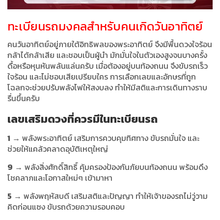
ทะเบียนรถมงคลสำหรับคนเกิดวันอาทิตย์
คนวันอาทิตย์อยู่ภายใต้อิทธิพลของพระอาทิตย์ จึงมีพื้นดวงใจร้อน
กล้าได้กล้าเสีย และชอบเป็นผู้นำ มักมั่นใจในตัวเองสูงจนบางครั้ง
ดื้อหรือหุนหันพลันแล่นครับ เมื่อต้องอยู่บนท้องถนน จึงขับรถเร็ว
ใจร้อน และไม่ชอบเสียเปรียบใคร การเลือกเลขและอักษรที่ถูก
โฉลกจะช่วยปรับพลังไฟให้สงบลง ทำให้มีสติและการเดินทางราบ
รื่นขึ้นครับ
เลขเสริมดวงที่ควรมีในทะเบียนรถ
1
→ พลังพระอาทิตย์ เสริมการควบคุมทิศทาง ขับรถมั่นใจ และ
ช่วยให้แคล้วคลาดอุบัติเหตุใหญ่
9
→ พลังสิ่งศักดิ์สิทธิ์ คุ้มครองป้องกันภัยบนท้องถนน พร้อมดึง
โชคลาภและโอกาสใหม่ๆ เข้ามาหา
5
→ พลังพฤหัสบดี เสริมสติและปัญญา ทำให้เจ้าของรถไม่วู่วาม
คิดก่อนแซง ขับรถด้วยความรอบคอบ