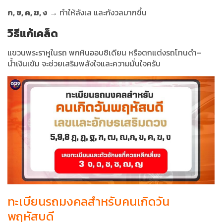
ก, ข, ค, ฆ, ง
→ ทำให้ลังเล และกังวลมากขึ้น
วิธีแก้เคล็ด
แขวนพระราหูในรถ พกหินออบซิเดียน หรือตกแต่งรถโทนดำ–
น้ำเงินเข้ม จะช่วยเสริมพลังใจและความมั่นใจครับ
ทะเบียนรถมงคลสำหรับคนเกิดวัน
พฤหัสบดี