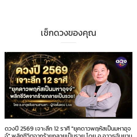
เช็กดวงของคุณ
ดวงปี 2569 เจาะลึก 12 ราศี "ยุคดาวพฤหัสเป็นมหาอุจ
จ์" พลิกชีวิตจากร้ายกลายเป็นรวย โดย อ.อาวุธจับยาม