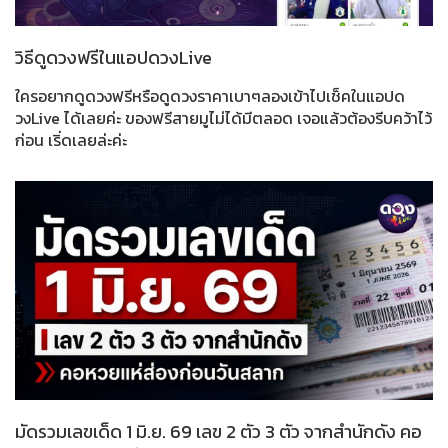
วิธีดูดวงฟรีในแอปดวงLive
ใครอยากดูดวงฟรีหรือดูดวงราคาเบาๆลองเข้าไปเช็คในแอปด
วงLive ได้เลยค่ะ ของฟรีสายมูไม่ได้มีตลอด เจอแล้วต้องรีบคว้าไว้
ก่อน เริ่ดเลยล่ะค่ะ
มัดรวมเลขเด็ด 1 มิ.ย. 69 เลข 2 ตัว 3 ตัว จากสำนักดัง คอ