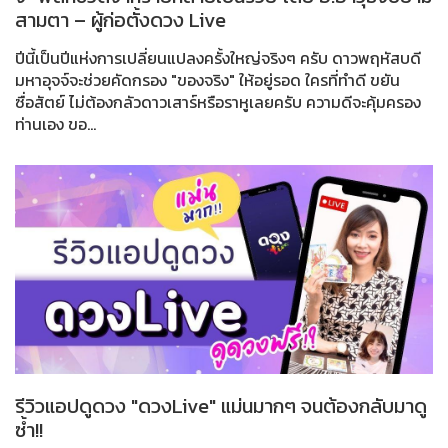
สามตา – ผู้ก่อตั้งดวง Live
ปีนี้เป็นปีแห่งการเปลี่ยนแปลงครั้งใหญ่จริงๆ ครับ ดาวพฤหัสบดี
มหาอุจจ์จะช่วยคัดกรอง "ของจริง" ให้อยู่รอด ใครที่ทำดี ขยัน
ซื่อสัตย์ ไม่ต้องกลัวดาวเสาร์หรือราหูเลยครับ ความดีจะคุ้มครอง
ท่านเอง ขอ...
รีวิวแอปดูดวง "ดวงLive" แม่นมากๆ จนต้องกลับมาดู
ซ้ำ!!