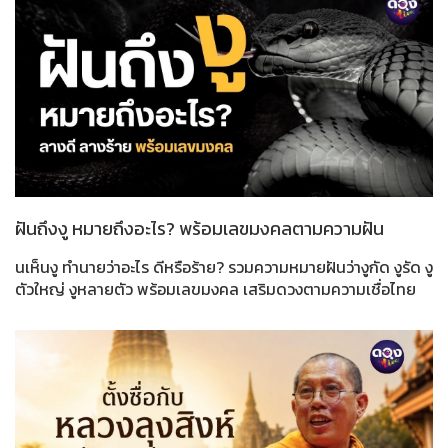
ฝันถึงงู หมายถึงอะไร? พร้อมเลขมงคลตามความฝัน
นเห็นงู ทำนายว่าอะไร ดีหรือร้าย? รวมความหมายฝันว่างูกัด งูรัด งู
ตัวใหญ่ งูหลายตัว พร้อมเลขมงคล เสริมดวงตามความเชื่อไทย