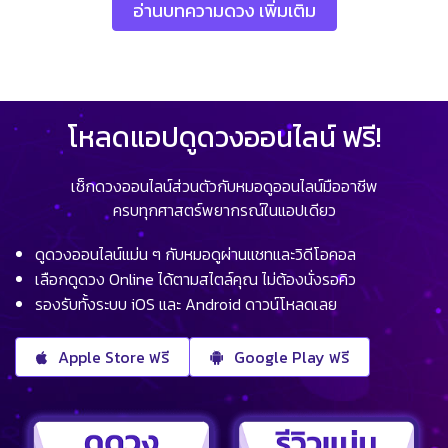
อ่านบทความดวง เพิ่มเติม
โหลดแอปดูดวงออนไลน์ ฟรี!
เช็กดวงออนไลน์ส่วนตัวกับหมอดูออนไลน์มืออาชีพ
ครบทุกศาสตร์พยากรณ์ในแอปเดียว
ดูดวงออนไลน์แม่น ๆ กับหมอดูผ่านแชทและวิดีโอคอล
เลือกดูดวง Online ได้ตามสไตล์คุณ ไม่ต้องนั่งรอคิว
รองรับทั้งระบบ iOS และ Android ดาวน์โหลดเลย
Apple Store ฟรี
Google Play ฟรี