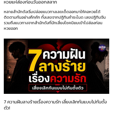
หวยแห่ส่องก่อนวันออกสลาก
หลายสำนักดังเริ่มปล่อยแนวทางเลขเด็ดออกมาให้คอหวยได้
ติดตามกันอย่างคึกคัก ทั้งเลขจากปฏิทินคำชะโนด เลขปฏิทินจีน
รวมถึงแนวทางจากสำนักดังที่นักเสี่ยงโชคนิยมเข้าไปส่องก่อน
หวยออก
7 ความฝันลางร้ายเรื่องความรัก เสี่ยงเลิกกันแบบไม่ทันตั้ง
ตัว!