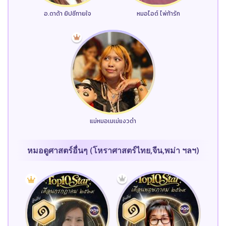
อ.ดาด้า ยิปซีทายใจ
หมอไอต์ ไพ่ท้ารัก
แม่หมอเมเม่แงวดำ
หมอดูศาสตร์อื่นๆ (โหราศาสตร์ไทย,จีน,พม่า ฯลฯ)