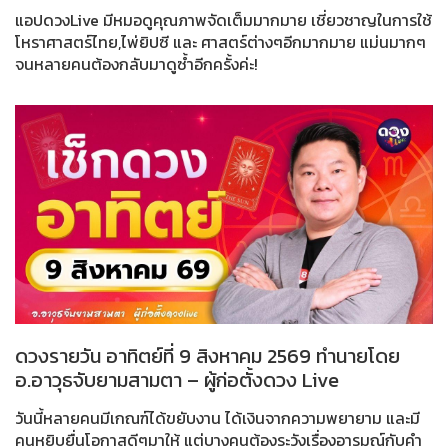
แอปดวงLive มีหมอดูคุณภาพจัดเต็มมากมาย เชี่ยวชาญในการใช้
โหราศาสตร์ไทย,ไพ่ยิปซี และ ศาสตร์ต่างๆอีกมากมาย แม่นมากๆ
จนหลายคนต้องกลับมาดูซ้ำอีกครั้งค่ะ!
ดวงรายวัน อาทิตย์ที่ 9 สิงหาคม 2569 ทำนายโดย
อ.อาวุธจับยามสามตา – ผู้ก่อตั้งดวง Live
วันนี้หลายคนมีเกณฑ์ได้ขยับงาน ได้เงินจากความพยายาม และมี
คนหยิบยื่นโอกาสดีๆมาให้ แต่บางคนต้องระวังเรื่องอารมณ์กับคำ