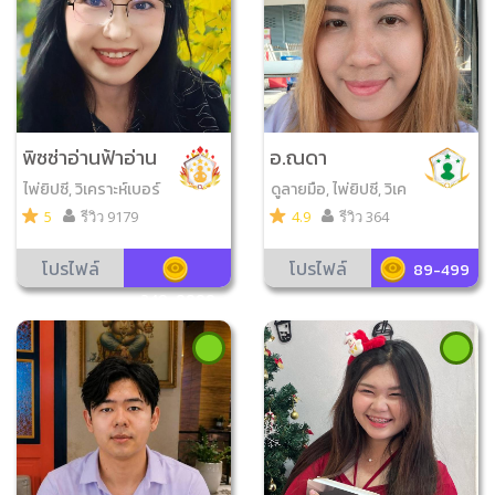
พิซซ่าอ่านฟ้าอ่าน
อ.ณดา
ดาว
ไพ่ยิปซี, วิเคราะห์เบอร์
ดูลายมือ, ไพ่ยิปซี, วิเค
มือถือ, ไพ่ออราเคิล, ไพ่
ราะห์เบอร์มือถือ, ดูเลข
5
รีวิว 9179
4.9
รีวิว 364
โหราศาสตร์, ไพ่พรหม
มงคล, ตำราพรหมชาติ,
ญาณ, เลข7ตัว4ฐาน, ดู
ตั้งชื่อมงคล
โปรไฟล์
โปรไฟล์
89-499
ฤกษ์มงคล, ดูเลขมงค
249-9999
ล, สิบลัคนา, ตั้งชื่อมง
คล