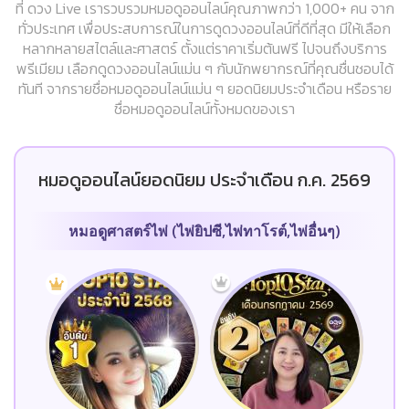
ที่ ดวง Live เรารวบรวมหมอดูออนไลน์คุณภาพกว่า 1,000+ คน จาก
ทั่วประเทศ เพื่อประสบการณ์ในการดูดวงออนไลน์ที่ดีที่สุด มีให้เลือก
หลากหลายสไตล์และศาสตร์ ตั้งแต่ราคาเริ่มต้นฟรี ไปจนถึงบริการ
พรีเมียม เลือกดูดวงออนไลน์แม่น ๆ กับนักพยากรณ์ที่คุณชื่นชอบได้
ทันที จากรายชื่อหมอดูออนไลน์แม่น ๆ ยอดนิยมประจำเดือน หรือราย
ชื่อหมอดูออนไลน์ทั้งหมดของเรา
หมอดูออนไลน์ยอดนิยม ประจำเดือน ก.ค. 2569
หมอดูศาสตร์ไพ่ (ไพ่ยิปซี,ไพ่ทาโรต์,ไพ่อื่นๆ)