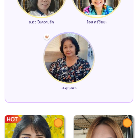
อ.อิ๋ว ไขความรัก
โอม ศรีชัยยะ
อ.อุทุมพร