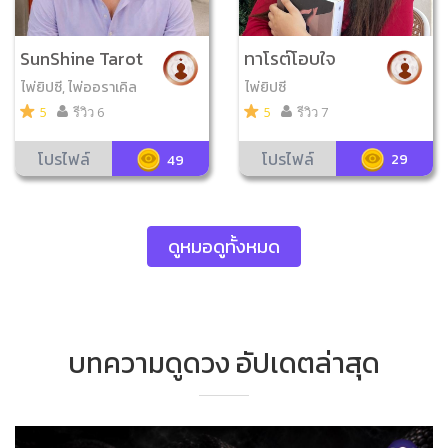
ทาโรต์โอบใจ
SunShine Tarot
ไพ่ยิปซี
ไพ่ยิปซี, ไพ่ออราเคิล
5
รีวิว 7
5
รีวิว 6
โปรไฟล์
โปรไฟล์
29
49
ดูหมอดูทั้งหมด
บทความดูดวง อัปเดตล่าสุด