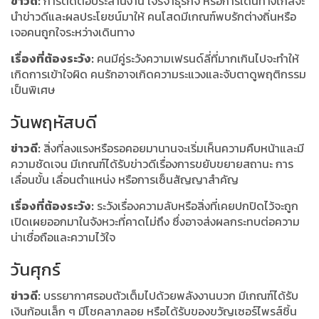
ข่าวดี:
การติดต่อประสานงาน เจรจาธุรกิจ หรือการเดินทางไกลจะ
นำข่าวดีและผลประโยชน์มาให้ คนโสดมีเกณฑ์พบรักต่างถิ่นหรือ
เจอคนถูกใจระหว่างเดินทาง
เรื่องที่ต้องระวัง:
คนมีคู่ระวังความเฟรนด์ลี่ที่มากเกินไปจะทำให้
เกิดการเข้าใจผิด คนรักอาจเกิดความระแวงและจับตาดูพฤติกรรม
เป็นพิเศษ
วันพฤหัสบดี
ข่าวดี:
สิ่งที่ลงแรงหรือรอคอยมานานจะเริ่มเห็นความคืบหน้าและมี
ความชัดเจน มีเกณฑ์ได้รับข่าวดีเรื่องการขยับขยายสถานะ การ
เลื่อนขั้น เลื่อนตำแหน่ง หรือการเซ็นสัญญาสำคัญ
เรื่องที่ต้องระวัง:
ระวังเรื่องความลับหรือสิ่งที่เคยปกปิดไว้จะถูก
เปิดเผยออกมาในจังหวะที่คาดไม่ถึง ซึ่งอาจส่งผลกระทบต่อความ
น่าเชื่อถือและความไว้ใจ
วันศุกร์
ข่าวดี:
บรรยากาศรอบตัวเต็มไปด้วยพลังงานบวก มีเกณฑ์ได้รับ
เงินก้อนเล็ก ๆ มีโชคลาภลอย หรือได้รับของขวัญเซอร์ไพรส์ชิ้น