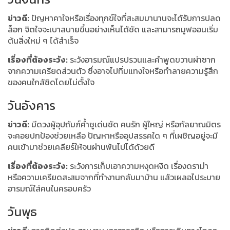
ข่าวดี:
ปัญหาคาใจหรือเรื่องทุกข์ใจที่สะสมมานานจะได้รับการปลด
ล็อก จิตใจจะเบาสบายขึ้นอย่างเห็นได้ชัด และสามารถมูฟออนเริ่ม
ต้นสิ่งใหม่ ๆ ได้สำเร็จ
เรื่องที่ต้องระวัง:
ระวังอารมณ์แปรปรวนและคำพูดขวานผ่าซาก
จากความเครียดส่วนตัว ซึ่งอาจไปทิ่มแทงใจหรือทำลายความรู้สึก
ของคนใกล้ชิดโดยไม่ตั้งใจ
วันอังคาร
ข่าวดี:
มีดวงผู้อุปถัมภ์ค้ำชูเด่นชัด คนรัก ผู้ใหญ่ หรือกัลยาณมิตร
จะคอยปกป้องช่วยเหลือ ปัญหาหรืออุปสรรคใด ๆ ที่เผชิญอยู่จะมี
คนเข้ามาช่วยเคลียร์ให้จนผ่านพ้นไปได้ด้วยดี
เรื่องที่ต้องระวัง:
ระวังการเก็บเอาความหงุดหงิด เรื่องดราม่า
หรือความเครียดสะสมจากที่ทำงานกลับมาบ้าน แล้วเผลอไประบาย
อารมณ์ใส่คนในครอบครัว
วันพุธ