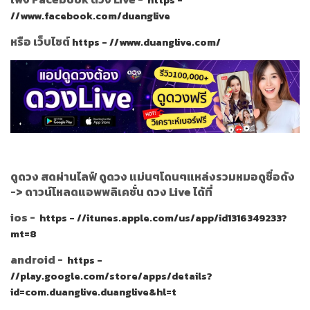
https -
//www.facebook.com/duanglive
หรือ เว็บไซต์
https - //www.duanglive.com/
ดูดวง สดผ่านไลฟ์ ดูดวง แม่นๆโดนๆแหล่งรวมหมอดูชื่อดัง
->
ดาวน์โหลดแอพพลิเคชั่น ดวง Live ได้ที่
ios -
https - //itunes.apple.com/us/app/id1316349233?
mt=8
android -
https -
//play.google.com/store/apps/details?
id=com.duanglive.duanglive&hl=t