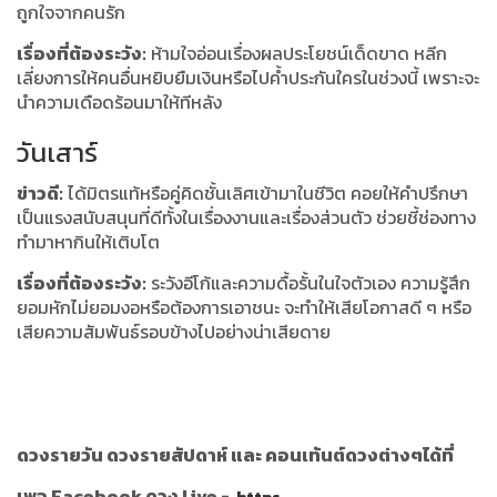
ถูกใจจากคนรัก
เรื่องที่ต้องระวัง:
ห้ามใจอ่อนเรื่องผลประโยชน์เด็ดขาด หลีก
เลี่ยงการให้คนอื่นหยิบยืมเงินหรือไปค้ำประกันใครในช่วงนี้ เพราะจะ
นำความเดือดร้อนมาให้ทีหลัง
วันเสาร์
ข่าวดี:
ได้มิตรแท้หรือคู่คิดชั้นเลิศเข้ามาในชีวิต คอยให้คำปรึกษา
เป็นแรงสนับสนุนที่ดีทั้งในเรื่องงานและเรื่องส่วนตัว ช่วยชี้ช่องทาง
ทำมาหากินให้เติบโต
เรื่องที่ต้องระวัง:
ระวังอีโก้และความดื้อรั้นในใจตัวเอง ความรู้สึก
ยอมหักไม่ยอมงอหรือต้องการเอาชนะ จะทำให้เสียโอกาสดี ๆ หรือ
เสียความสัมพันธ์รอบข้างไปอย่างน่าเสียดาย
ดวงรายวัน ดวงรายสัปดาห์ และ คอนเท้นต์ดวงต่างๆได้ที่
เพจ Facebook ดวง Live -