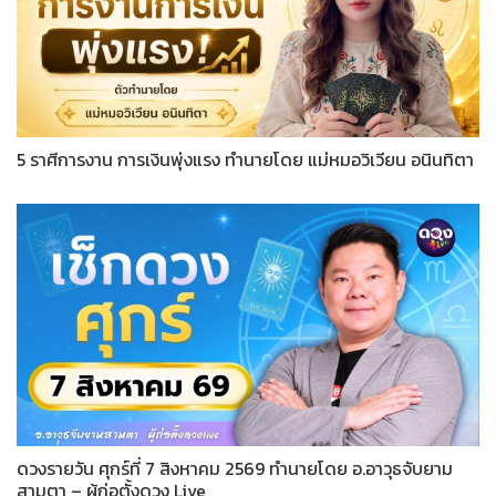
5 ราศีการงาน การเงินพุ่งแรง ทำนายโดย แม่หมอวิเวียน อนินทิตา
ดวงรายวัน ศุกร์ที่ 7 สิงหาคม 2569 ทำนายโดย อ.อาวุธจับยาม
สามตา – ผู้ก่อตั้งดวง Live