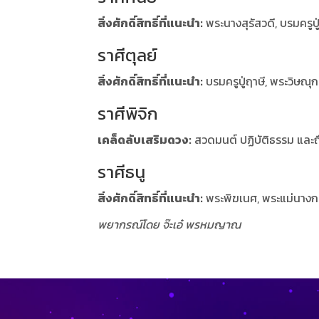
สิ่งศักดิ์สิทธิ์ที่แนะนำ:
พระนางสุรัสวดี, บรมครูปู
ราศีตุลย์
สิ่งศักดิ์สิทธิ์ที่แนะนำ:
บรมครูปู่ฤาษี, พระวิษณุ
ราศีพิจิก
เคล็ดลับเสริมดวง:
สวดมนต์ ปฏิบัติธรรม และถ
ราศีธนู
สิ่งศักดิ์สิทธิ์ที่แนะนำ:
พระพิฆเนศ, พระแม่นางก
พยากรณ์โดย จ๊ะเอ๋ พรหมญาณ