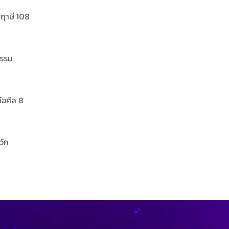
่ฤาษี 108
กรรม
ือศีล 8
วัก