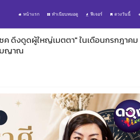
หน้าแรก
ทำเนียบหมอดู
ฟีเจอร์
ดวงวันนี้
มโชค ดึงดูดผู้ใหญ่เมตตา" ในเดือนกรกฎาคม
รหมญาณ