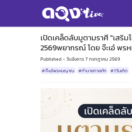
เปิดเคล็ดลับมูตามราศี "เสริ
2569พยากรณ์ โดย จ๊ะเอ๋ พ
Published - วันอังคาร 7 กรกฎาคม 2569
#จ๊ะเอ๋พรหมญาณ
#ทำนายทายทัก
#7วันเกิด