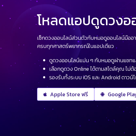
โหลดแอปดูดวงออน
เช็กดวงออนไลน์ส่วนตัวกับหมอดูออนไลน์มืออา
ครบทุกศาสตร์พยากรณ์ในแอปเดียว
ดูดวงออนไลน์แม่น ๆ กับหมอดูผ่านแชทแ
เลือกดูดวง Online ได้ตามสไตล์คุณ ไม่ต้อ
รองรับทั้งระบบ iOS และ Android ดาวน์
Apple Store ฟรี
Google Play