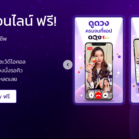
ไลน์ ฟรี!
ชีพ
ละวิดีโอคอล
งนั่งรอคิว
โหลดเลย
 ฟรี