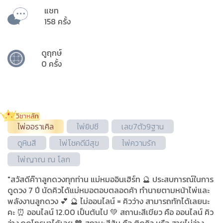
แชท
158 ครั้ง
ดูฤกษ์
0 ครั้ง
ไพ่ออราเคิล
ไพ่ยิปซี
เลข7ตัว9ฐาน
ดูหินสี
ไพ่โชคดีมีสุข
ไพ่ความรัก
ไพ่ญาณ ณ โลก
"สวัสดีค๊าาลูกดวงทุกท่าน แม่หมออินเฮิร์ท 🔮 ประสบการณ์ในการ
ดูดวง 7 ปี นัดคิวได้แม่หมอตอบตลอดค้า ทำนายตามหน้าไพ่และ
พลังงานลูกดวง 💕 🔮 ไม่ออนไลน์ = คิวว่าง สามารถทักได้เลยนะ
คะ ⏰ ออนไลน์ 12.00 เป็นต้นไป 💚 สถานะสีเขียว คือ ออนไลน์ คิว