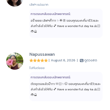
เลิฟๆ แม่นมาก
การตอบกลับของนักพยากรณ์:
อร๊ายยย เลิฟๆค๊าาา ✨🌟🦋 ขอบคุณนะคะที่มารีวิวและ
ส่งกำลังใจให้กัน 💕 Have a wonderful day ka 🙏🏻
🐞🔮
Napussawan
| August 6, 2026
|
ดูดวงสด
ไปกันต่อออ
การตอบกลับของนักพยากรณ์:
ตัดชุดรอแล้วน๊าาา 🫶🏻✨🤭 ขอบคุณนะคะที่มารีวิวและ
ส่งกำลังใจให้กัน 💕 Have a wonderful day ka 🙏🏻
🐞🔮