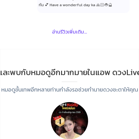
กัน 💕 Have a wonderful day ka 🙏🏻🐞🔮
อ่านรีวิวเพิ่มเติม...
และพบกับหมอดูอีกมากมายในแอพ ดวงLiv
หมอดูขั้นเทพอีกหลายท่านกำลังรอช่วยทำนายดวงชะตาให้คุณ