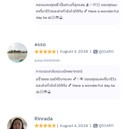
กอดนะคะคุณพี่ เป็นห่วงที่สุดเลย 🫂✨🫶🏻 ขอบคุณนะ
คะที่มารีวิวและส่งกำลังใจให้กัน 💕 Have a wonderful
day ka 🙏🏻🐞🔮
esso
| August 4, 2026
|
ดูดวงสด
แม่นมากกกกกค่ะ
การตอบกลับของนักพยากรณ์:
อร๊ายยย ขอให้ปังๆนะคะ 💕✨🌟 ขอบคุณนะคะที่มารีวิว
และส่งกำลังใจให้กัน 💕 Have a wonderful day ka
🙏🏻🐞🔮
Rinrada
| August 4, 2026
|
ดูดวงสด