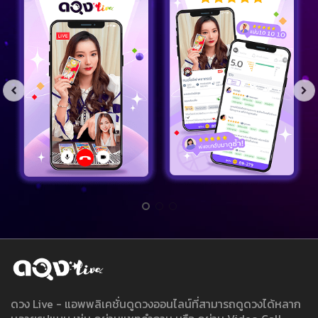
ดวง Live - แอพพลิเคชั่นดูดวงออนไลน์ที่สามารถดูดวงได้หลาก