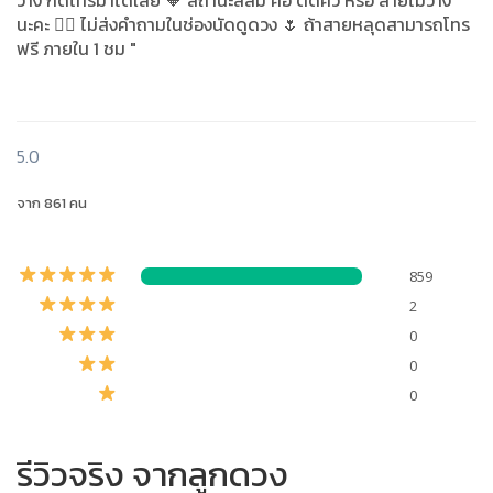
ว่าง กดโทรมาได้เลย 🧡 สถานะสีส้ม คือ ติดคิว หรือ สายไม่ว่าง
นะคะ 🙅‍♀️ ไม่ส่งคำถามในช่องนัดดูดวง 🌷 ถ้าสายหลุดสามารถโทร
ฟรี ภายใน 1 ชม "
5.0
จาก 861 คน
859
2
0
0
0
รีวิวจริง จากลูกดวง