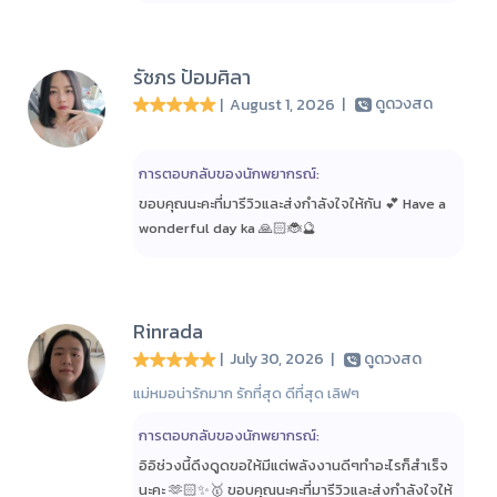
รัชภร ป้อมศิลา
| August 1, 2026
|
ดูดวงสด
การตอบกลับของนักพยากรณ์:
ขอบคุณนะคะที่มารีวิวและส่งกำลังใจให้กัน 💕 Have a
wonderful day ka 🙏🏻🐞🔮
Rinrada
| July 30, 2026
|
ดูดวงสด
แม่หมอน่ารักมาก รักที่สุด ดีที่สุด เลิฟๆ
การตอบกลับของนักพยากรณ์:
อิอิช่วงนี้ดึงดูดขอให้มีแต่พลังงานดีๆทำอะไรก็สำเร็จ
นะคะ 🫶🏻✨🥇 ขอบคุณนะคะที่มารีวิวและส่งกำลังใจให้