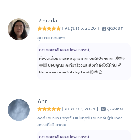
Rinrada
| August 6, 2026
|
ดูดวงสด
คุยนานมากเลิฟๆ
การตอบกลับของนักพยากรณ์:
คือจัดเต็มมากเลย สนุกมากค่ะ ขอให้ปังๆนะคะ 💰💸✨
🫶🏻 ขอบคุณนะคะที่มารีวิวและส่งกำลังใจให้กัน 💕
Have a wonderful day ka 🙏🏻🐞🔮
Ann
| August 3, 2026
|
ดูดวงสด
คิดถึงก้มาหา มาทุกวัน แม่นทุกวัน ขนาดจับชู้วันเวลา
สถานที่แป๊ะมากคะ
การตอบกลับของนักพยากรณ์: