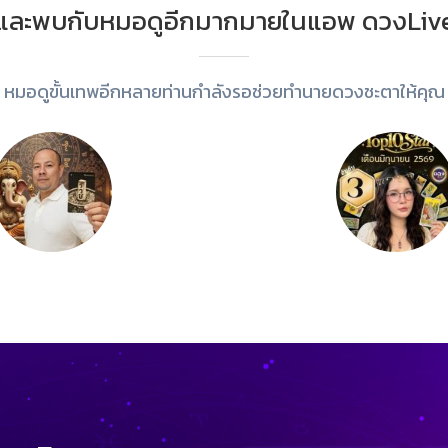
และพบกับหมอดูอีกมากมายในแอพ ดวงLiv
หมอดูขั้นเทพอีกหลายท่านกำลังรอช่วยทำนายดวงชะตาให้คุณ