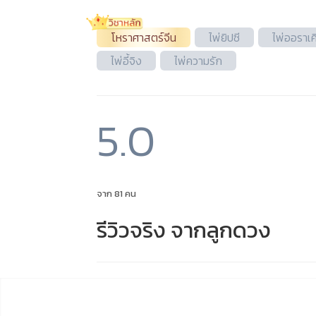
โหราศาสตร์จีน
ไพ่ยิปซี
ไพ่ออราเค
ไพ่อี้จิง
ไพ่ความรัก
5.0
จาก 81 คน
รีวิวจริง จากลูกดวง