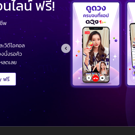
ไลน์ ฟรี!
ชีพ
ละวิดีโอคอล
งนั่งรอคิว
โหลดเลย
 ฟรี