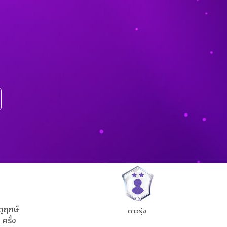
ดูฤกษ์
ดาวรุ่ง
1 ครั้ง