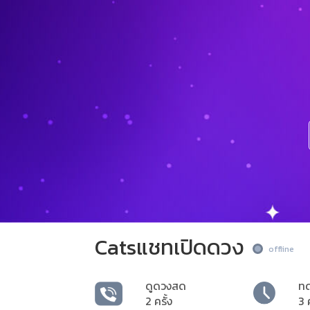
Catsแชทเปิดดวง
offline
ดูดวงสด
ท
2 ครั้ง
3 