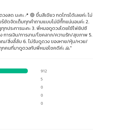
งสด นะคะ📍 🟢 ขึ้นสีเขียว กดโทรได้เลยค่ะ ไม่
ียร์ชัดจัดเต็มทุกคำถามแบบไม่มีกั๊กแน่นอนค่ะ 2.
ทุกประการนะคะ 3. พี่หมอดูดวงโดยใช้ไพ่ยิปซี
ดวง การเงิน/การงาน/โชคลาภ/ความรัก/สุขภาพ 5.
าณ/สิ่งลี้ลับ 6. ไม่รับดูดวง ของหาย/หุ้น/หวย/
กคนที่มาดูดวงกับพี่หมอโชคดีค่ะ 🙏"
912
5
0
0
0