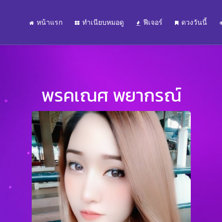
หน้าแรก
ทำเนียบหมอดู
ฟีเจอร์
ดวงวันนี้
พรคเณศ พยากรณ์