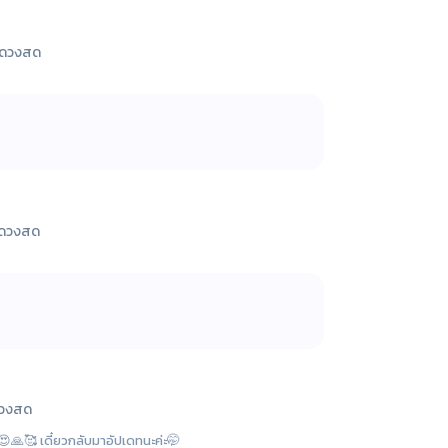
ูดวงสด
ูดวงสด
ดวงสด
🙏🥰 เดี๋ยวกลับมาอัปเดทนะค่ะ🤭