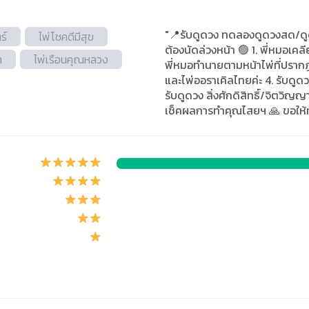
"📍รับดูดวง ทดลองดูดวงสด/ดูดว
ร์
ไพ่โชคดีมีสุข
ต้องนัดล่วงหน้า 🟢 1. พี่หมอเคล
า
ไพ่เรือนคุณหลวง
พี่หมอทำนายตามหน้าไพ่ที่ปรากฎ
และไพ่ออราเคิลไทยค่ะ 4. รับดู
รับดูดวง สิ่งศักดิสิทธิ์/จิตวิญญ
เช็คผลการทำคุณไสยฯ 🙏 ขอให้ทุ