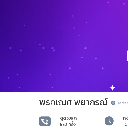
พรคเณศ พยากรณ์
offlin
ดูดวงสด
ท
552 ครั้ง
10