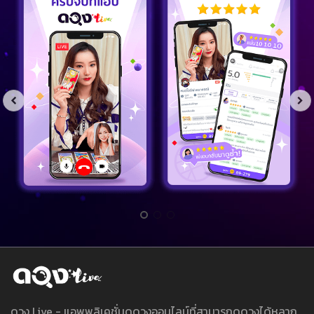
ดวง Live - แอพพลิเคชั่นดูดวงออนไลน์ที่สามารถดูดวงได้หลาก