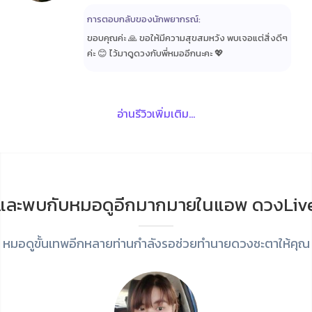
การตอบกลับของนักพยากรณ์:
ขอบคุณค่ะ 🙏 ขอให้มีความสุขสมหวัง พบเจอแต่สิ่งดีๆ
ค่ะ 😊 ไว้มาดูดวงกับพี่หมออีกนะคะ 💖
อ่านรีวิวเพิ่มเติม...
และพบกับหมอดูอีกมากมายในแอพ ดวงLiv
หมอดูขั้นเทพอีกหลายท่านกำลังรอช่วยทำนายดวงชะตาให้คุณ