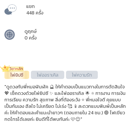
แชท
448 ครั้ง
ดูฤกษ์
0 ครั้ง
ไพ่ยิปซี
ไพ่ออราเคิล
ไพ่ความรัก
"ดูดวงกับพี่หมอฬินฬัค 🔮 ให้คำตอบเป็นแนวทางในการตัดสินใจ
💖 เช็คดวงด้วยไพ่ยิปซี ✨ และไพ่ออราเคิล 🌟 ⭐️ การงาน การเงิน
การเรียน ความรัก สุขภาพ สิ่งที่ต้องระวัง ⭐️ พี่หมอใจดี คุยแบบ
เป็นกันเอง ฮีลใจ ไม่เครียด ไม่เร่ง 🥰 📱สะดวกแบบพิมพ์เป็นหลัก
ค่ะ ให้คำตอบและคำแนะนำยาวๆ (ตอบภายใน 24 ชม.) 🟢 ไฟเขียว
กดโทรได้เลยค่ะ ยินดีที่ได้พบกันค่ะ 🩷😊"