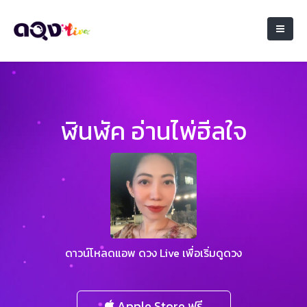
ฬินฬัค อ่านไพ่ฮีลใจ
ดาวน์โหลดแอพ ดวง Live เพื่อเริ่มดูดวง
Apple Store ฟรี