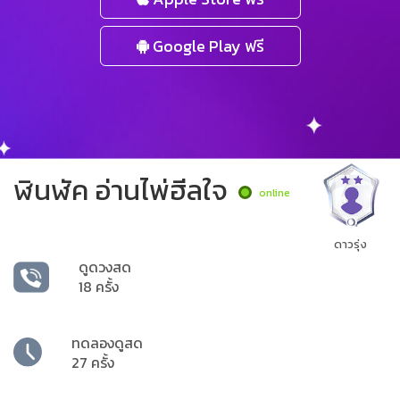
Google Play ฟรี
ฬินฬัค อ่านไพ่ฮีลใจ
online
ดาวรุ่ง
ดูดวงสด
18 ครั้ง
ทดลองดูสด
27 ครั้ง