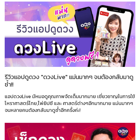
รีวิวแอปดูดวง "ดวงLive" แม่นมากๆ จนต้องกลับมาดู
ซ้ำ!!
แอปดวงLive มีหมอดูคุณภาพจัดเต็มมากมาย เชี่ยวชาญในการใช้
โหราศาสตร์ไทย,ไพ่ยิปซี และ ศาสตร์ต่างๆอีกมากมาย แม่นมากๆ
จนหลายคนต้องกลับมาดูซ้ำอีกครั้งค่ะ!