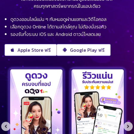
ครบทุกศาสตร์พยากรณ์ในแอปเดียว
ดูดวงออนไลน์แม่น ๆ กับหมอดูผ่านแชทและวิดีโอคอล
เลือกดูดวง Online ได้ตามสไตล์คุณ ไม่ต้องนั่งรอคิว
รองรับทั้งระบบ iOS และ Android ดาวน์โหลดเลย
Apple Store ฟรี
Google Play ฟรี