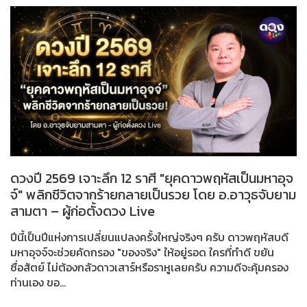
ดวงปี 2569 เจาะลึก 12 ราศี "ยุคดาวพฤหัสเป็นมหาอุจ
จ์" พลิกชีวิตจากร้ายกลายเป็นรวย โดย อ.อาวุธจับยาม
สามตา – ผู้ก่อตั้งดวง Live
ปีนี้เป็นปีแห่งการเปลี่ยนแปลงครั้งใหญ่จริงๆ ครับ ดาวพฤหัสบดี
มหาอุจจ์จะช่วยคัดกรอง "ของจริง" ให้อยู่รอด ใครที่ทำดี ขยัน
ซื่อสัตย์ ไม่ต้องกลัวดาวเสาร์หรือราหูเลยครับ ความดีจะคุ้มครอง
ท่านเอง ขอ...