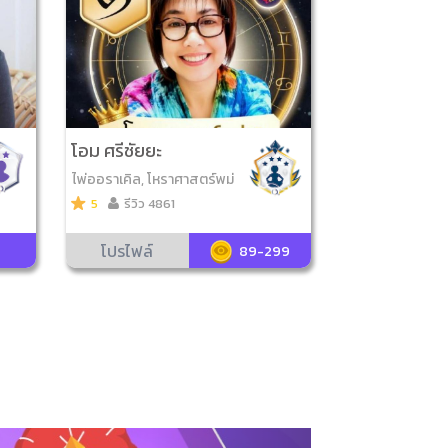
โอม ศรีชัยยะ
ไพ่ออราเคิล, โหราศาสตร์พม่
า, ไพ่ความรัก, ไพ่ญาณ ณ โล
5
รีวิว 4861
ก
โปรไฟล์
89-299
Next