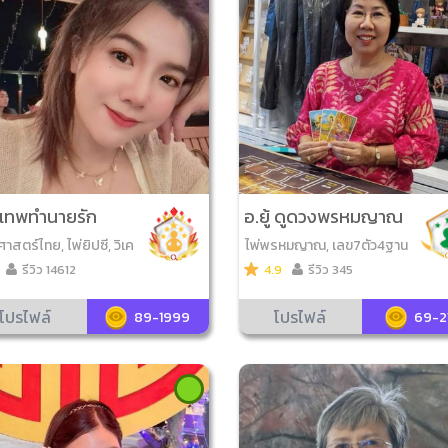
เทพทำนายรัก
อ.ยู้ ดูดวงพรหมญาณ
าสตร์ไทย, ไพ่ยิปซี, วิเค
ไพ่พรหมญาณ, เลข7ตัว4ฐาน
เบอร์มือถือ, ไพ่ออราเคิ
รีวิว 14612
4.9
รีวิว 345
่โหราศาสตร์, ไพ่รูนส์, หิ
์, ดูฤกษ์มงคล, ดูเลขมง
โปรไฟล์
โปรไฟล์
89-1999
69-2
ไพ่ความรัก, ยามพรายกร
 โหรทายหนู, ไพ่กาลีมหาม