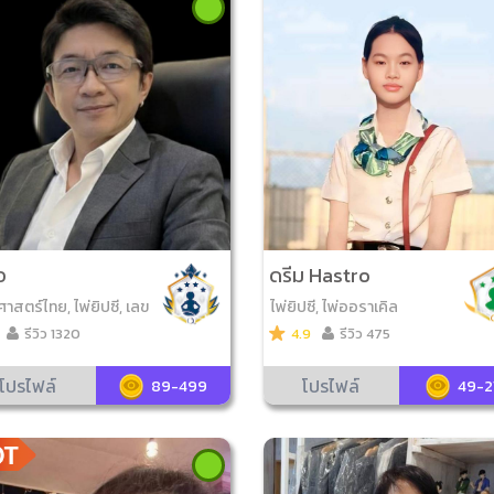
อ
ดรีม Hastro
าสตร์ไทย, ไพ่ยิปซี, เลข
ไพ่ยิปซี, ไพ่ออราเคิล
9ฐาน, มหาทักษา, ไพ่ออร
รีวิว 1320
4.9
รีวิว 475
, ไพ่โหราศาสตร์, ดูลายเ
ไพ่โชคดีมีสุข, เลข7ตัว4ฐ
โปรไฟล์
โปรไฟล์
89-499
49-2
พ่พระราหู, ดูฤกษ์มงคล,
มงคล, ไพ่ความรัก, ตั้งชื่
ล, กราฟชีวิต