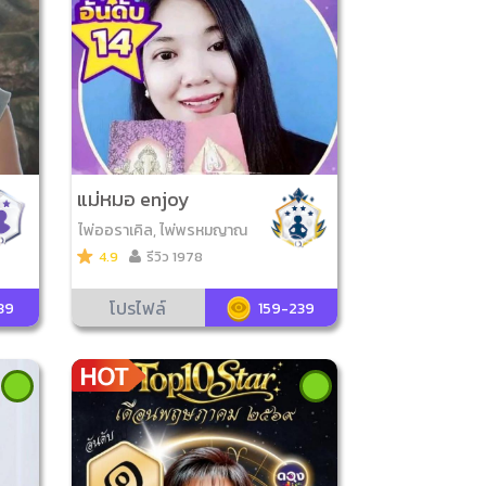
แม่หมอ enjoy
ไพ่ออราเคิล, ไพ่พรหมญาณ
4.9
รีวิว 1978
โปรไฟล์
39
159-239