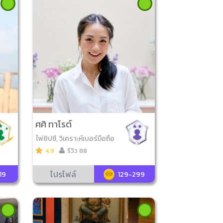
ศศิ ทาโรต์
ไพ่ยิปซี, วิเคราะห์เบอร์มือถือ
4.9
รีวิว 88
โปรไฟล์
19
129-299