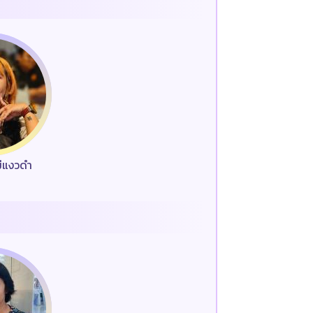
ม่แงวดำ