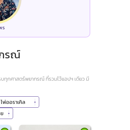
มพร
ากรณ์
บทุกศาสตร์พยากรณ์ ที่รวมไว้แอปฯ เดียว มี
ไพ่ออราเคิล
ทย