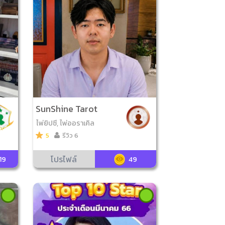
SunShine Tarot
ไพ่ยิปซี, ไพ่ออราเคิล
5
รีวิว 6
โปรไฟล์
19
49