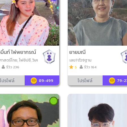
มิ้นท์ ไพ่พยากรณ์
ยายมณี
าสตร์ไทย, ไพ่ยิปซี, วิเค
เลข7ตัว9ฐาน
เบอร์มือถือ, ไพ่ออราเคิ
รีวิว 236
5
รีวิว 164
่โชคดีมีสุข, ดูเลขมงคล,
คราช, ไพ่วจนะ​สุภาษิต​ ,
โปรไฟล์
โปรไฟล์
89-499
79-2
ชื่อมงคล, ไพ่ญาณ ณ โลก,
ศาสตร์ดาวสากล, ไพ่กา
มายา, ไพ่ขลัง