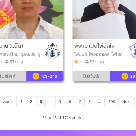
ฌาน (แอ๊ด)
พี่พาย เปิดไพ่ฮีลใจ
าสตร์ไทย, ดูลายมือ, ดู
ไพ่ยิปซี, ไพ่ออราเคิล, ไพ่โชค
ฮ้ง, ไพ่ยิปซี, เลข7ตัว9ฐ
ดีมีสุข, ไพ่ความรัก
.9
รีวิว 650
5
รีวิว 348
หาทักษา, ดูลายเซ็น
โปรไฟล์
โปรไฟล์
129-249
39
revious
1
2
3
4
5
6
7
8
...
108
Next
33 to 48 of 1714 entries