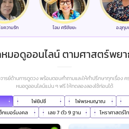
ว ไขความรัก
โอม ศรีชัยยะ
อ.อุทุ
กหมอดูออนไลน์ ตามศาสตร์พย
ารย์ด้านการดูดวง พร้อมตอบคำถามและให้คำปรึกษาทุกเรื่อง คร
หมอดูออนไลน์แม่น ๆ ฟรี ให้ทดลองลองใช้ก่อนได้
ไพ่ยิปซี
ไพ่พรหมญาณ
เช็กเบอร์มงคล
เลข 7 ตัว 9 ฐาน
โหราศาสตร์ไ