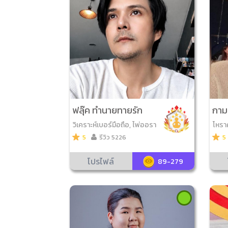
ฟลุ๊ค ทำนายทายรัก
กาม
วิเคราะห์เบอร์มือถือ, ไพ่ออรา
โหราศ
เคิล, ลูกเต๋าออราเคิล, ดูลายเ
ราะห์
5
รีวิว 5226
5
ซ็น
ล, ไพ
นรูนส
โปรไฟล์
89-279
คล, 
ะซิบ,
ายา