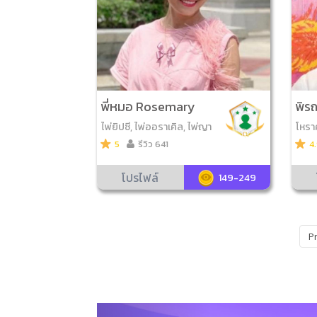
พี่หมอ Rosemary
พิร
ไพ่ยิปซี, ไพ่ออราเคิล, ไพ่ญา
โหราศ
ณ ณ โลก
โหงวเ
5
รีวิว 641
4
าน, ม
โปรไฟล์
149-249
P
Previous