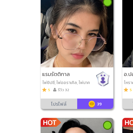
แรมรัตติกาล
อ.ป
ไพ่ยิปซี, ไพ่ออราเคิล, ไพ่นาค
โหราศ
ราช, ไพ่ญาณ ณ โลก
7ตัว
5
รีวิว 32
5
าเคิล
ซ็น, 
โปรไฟล์
39
าน, ไ
ดูเลข
อมงค