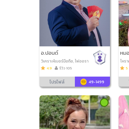
อ.ปอนด์
หมอ
วิเคราะห์เบอร์มือถือ, ไพ่ออรา
โหราศ
เคิล, ไพ่โหราศาสตร์, ลูกเต๋าอ
ราะห์
4.9
รีวิว 105
5
อราเคิล, ศาสตร์เสี่ยงทาย, เล
ล, ไพ
ข7ตัว4ฐาน, ดูฤกษ์มงคล, ดูเล
ไพ่นา
โปรไฟล์
49-1499
ขมงคล, ตั้งชื่อมงคล, ไพ่ญา
ตั้ง
ณ ณ โลก
โหรา
ลีมหา