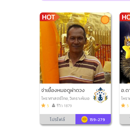
จ่าเยื้องหมอดูผ่าดวง
อ.ดา
โหราศาสตร์ไทย, วิเคราะห์เบอ
โหราศ
ร์มือถือ, ดูเลขมงคล
7ตัว9
5
รีวิว 1879
5
อ, ไพ
คดีมี
โปรไฟล์
159-279
มงคล