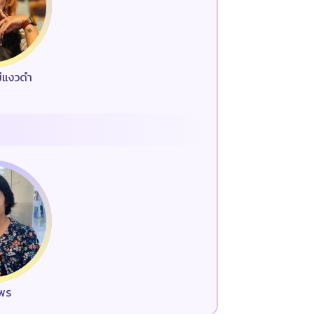
ม่แงวดำ
มพร