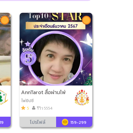
AnnTarot สื่อผ่านไพ่
ไพ่ยิปซี
5
รีวิว 5554
โปรไฟล์
19
159-299