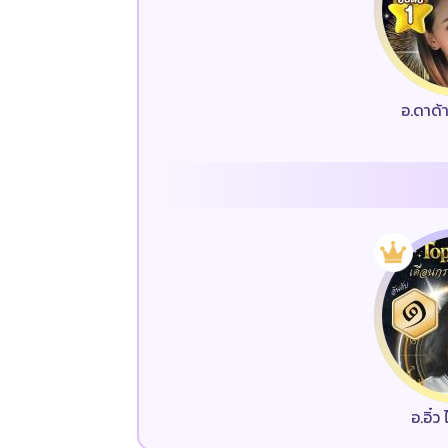
อ.ดาด้
อ.อิ๋