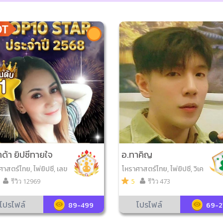
ด้า ยิปซีทายใจ
อ.ทาคิญ
าสตร์ไทย, ไพ่ยิปซี, เลข
โหราศาสตร์ไทย, ไพ่ยิปซี, วิเค
ฐาน, วิเคราะห์เบอร์มือถื
ราะห์เบอร์มือถือ, เลข7ตัว4ฐา
รีวิว 12969
5
รีวิว 473
่ออราเคิล, ไพ่ป๊อก, ไพ่โช
น, ดูฤกษ์มงคล, ไพ่ความรัก
สุข, เลข7ตัว4ฐาน, ดูฤกษ์
โปรไฟล์
โปรไฟล์
89-499
69-2
, ดูเลขมงคล, ไพ่วจนะ​สุ