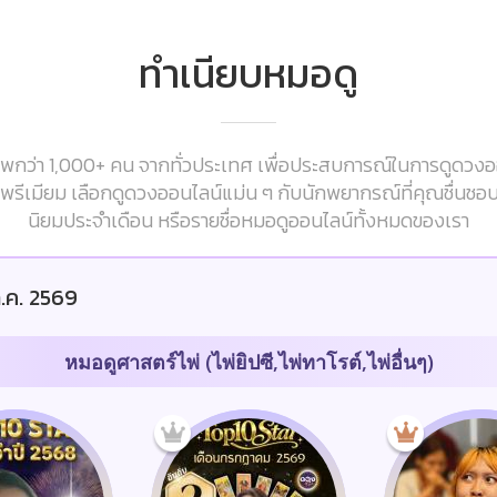
ทำเนียบหมอดู
กว่า 1,000+ คน จากทั่วประเทศ เพื่อประสบการณ์ในการดูดวงออนไ
ารพรีเมียม เลือกดูดวงออนไลน์แม่น ๆ กับนักพยากรณ์ที่คุณชื่นชอ
นิยมประจำเดือน หรือรายชื่อหมอดูออนไลน์ทั้งหมดของเรา
.ค. 2569
หมอดูศาสตร์ไพ่ (ไพ่ยิปซี,ไพ่ทาโรต์,ไพ่อื่นๆ)