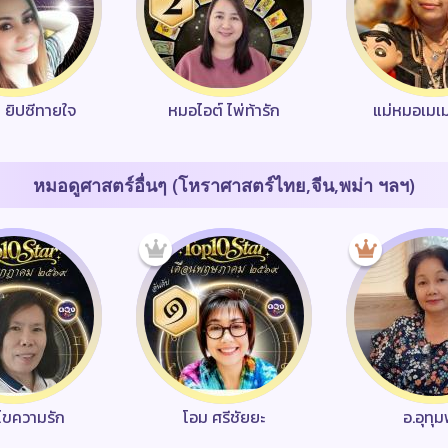
า ยิปซีทายใจ
หมอไอต์ ไพ่ท้ารัก
แม่หมอเมเ
หมอดูศาสตร์อื่นๆ (โหราศาสตร์ไทย,จีน,พม่า ฯลฯ)
ว ไขความรัก
โอม ศรีชัยยะ
อ.อุทุ