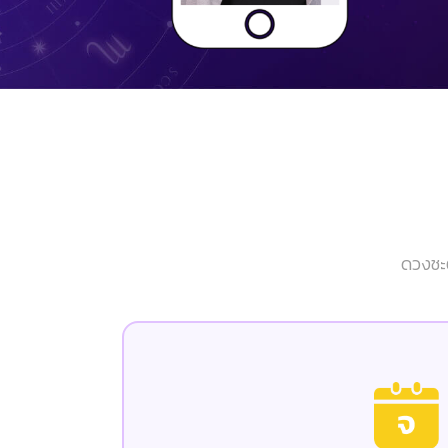
ดวงชะต