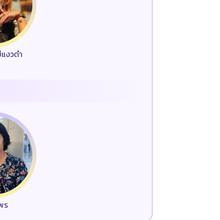
ม่แงวดำ
มพร