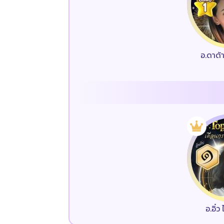
อ.ดาด้
อ.อิ๋