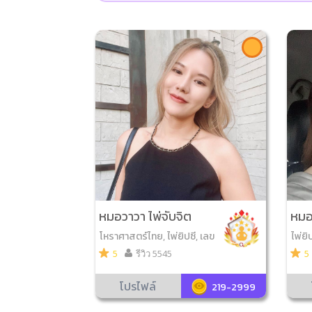
หมอวาวา ไพ่จับจิต
หมอจ
โหราศาสตร์ไทย, ไพ่ยิปซี, เลข
ไพ่ยิ
7ตัว9ฐาน, วิเคราะห์เบอร์มือถื
ดีมีส
5
รีวิว 5545
5
อ, ไพ่ออราเคิล, ดูหินสี, โหรา
ศาสตร์พม่า, เพนดูลัม, ศาสต
โปรไฟล์
219-2999
ร์เสี่ยงทาย, ดูฤกษ์มงคล, ดูเล