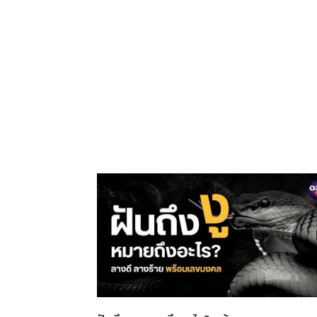
ขมงคล, ตั้งชื่อมงคล, ไพ่ญา
ณ ณ โลก, ไพ่ขลัง, ไพ่ไขชะตา
ออราเคิล