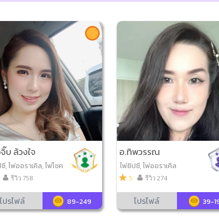
ิ๊บ ล้วงใจ
อ.ทิพวรรณ
ปซี, ไพ่ออราเคิล, ไพ่โชค
ไพ่ยิปซี, ไพ่ออราเคิล
ุข, ไพ่ขลัง
รีวิว 758
5
รีวิว 274
โปรไฟล์
โปรไฟล์
89-249
39-1