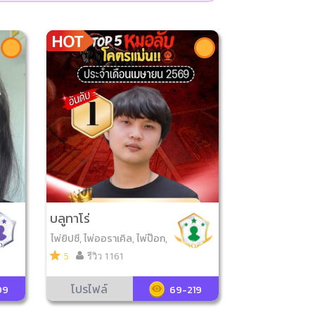
บลูทาโร่
ไพ่ยิปซี, ไพ่ออราเคิล, ไพ่ป๊อก,
ไพ่ความรัก
5
รีวิว 1161
โปรไฟล์
99
69-219