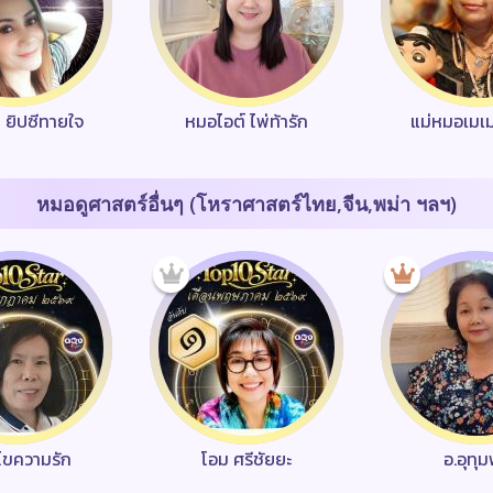
า ยิปซีทายใจ
หมอไอต์ ไพ่ท้ารัก
แม่หมอเมเ
หมอดูศาสตร์อื่นๆ (โหราศาสตร์ไทย,จีน,พม่า ฯลฯ)
ว ไขความรัก
โอม ศรีชัยยะ
อ.อุทุ