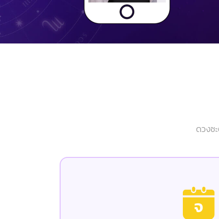
ดวงชะต