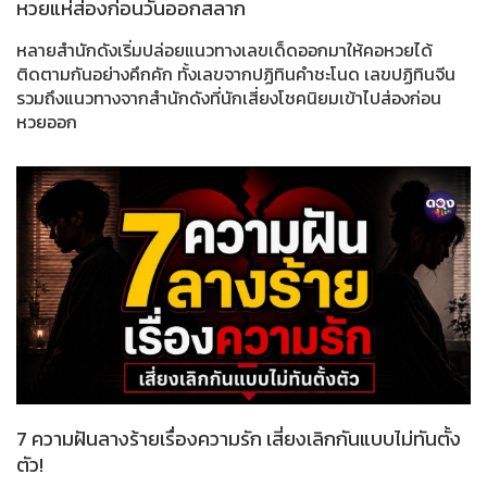
หวยแห่ส่องก่อนวันออกสลาก
หลายสำนักดังเริ่มปล่อยแนวทางเลขเด็ดออกมาให้คอหวยได้
ติดตามกันอย่างคึกคัก ทั้งเลขจากปฏิทินคำชะโนด เลขปฏิทินจีน
รวมถึงแนวทางจากสำนักดังที่นักเสี่ยงโชคนิยมเข้าไปส่องก่อน
หวยออก
7 ความฝันลางร้ายเรื่องความรัก เสี่ยงเลิกกันแบบไม่ทันตั้ง
ตัว!