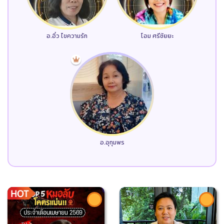
อ.อิ๋ว ไขความรัก
โอม ศรีชัยยะ
อ.อุทุมพร