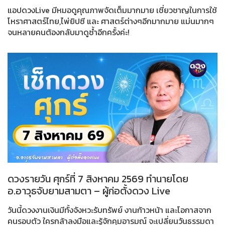
แอปดวงLive มีหมอดูคุณภาพจัดเต็มมากมาย เชี่ยวชาญในการใช้
โหราศาสตร์ไทย,ไพ่ยิปซี และ ศาสตร์ต่างๆอีกมากมาย แม่นมากๆ
จนหลายคนต้องกลับมาดูซ้ำอีกครั้งค่ะ!
ดวงรายวัน ศุกร์ที่ 7 สิงหาคม 2569 ทำนายโดย
อ.อาวุธจับยามสามตา – ผู้ก่อตั้งดวง Live
วันนี้ดวงงานเงินมีทั้งจังหวะรับทรัพย์ งานก้าวหน้า และโอกาสจาก
คนรอบตัว ใครกล้าลงมือและรู้จักคุมอารมณ์ จะเปลี่ยนวันธรรมดา