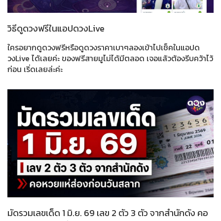
วิธีดูดวงฟรีในแอปดวงLive
ใครอยากดูดวงฟรีหรือดูดวงราคาเบาๆลองเข้าไปเช็คในแอปด
วงLive ได้เลยค่ะ ของฟรีสายมูไม่ได้มีตลอด เจอแล้วต้องรีบคว้าไว้
ก่อน เริ่ดเลยล่ะค่ะ
มัดรวมเลขเด็ด 1 มิ.ย. 69 เลข 2 ตัว 3 ตัว จากสำนักดัง คอ