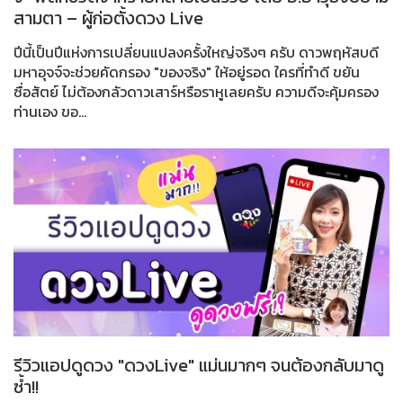
สามตา – ผู้ก่อตั้งดวง Live
ปีนี้เป็นปีแห่งการเปลี่ยนแปลงครั้งใหญ่จริงๆ ครับ ดาวพฤหัสบดี
มหาอุจจ์จะช่วยคัดกรอง "ของจริง" ให้อยู่รอด ใครที่ทำดี ขยัน
ซื่อสัตย์ ไม่ต้องกลัวดาวเสาร์หรือราหูเลยครับ ความดีจะคุ้มครอง
ท่านเอง ขอ...
รีวิวแอปดูดวง "ดวงLive" แม่นมากๆ จนต้องกลับมาดู
ซ้ำ!!