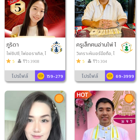
ภูริดา
ครูเล็กฅนอ่านไพ่ ไ
พ่อ่านใจ
ไพ่ยิปซี, ไพ่ออราเคิล, ไ
วิเคราะห์เบอร์มือถือ, ไ
พ่ญาณ ณ โลก, ไพ่จุติ
พ่ออราเคิล, จับยามสา
5
รีวิว 3908
5
รีวิว 304
มตา, ดูเลขมงคล, ยาม
พรายกระซิบ, ไพ่ญาณ
โปรไฟล์
โปรไฟล์
159-279
69-3999
ณ โลก, ไพ่ขลัง, ไพ่เรือ
นคุณหลวง