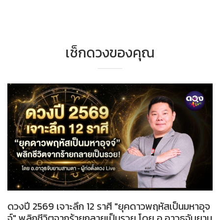
เช็กดวงของคุณ
ดวงปี 2569 เจาะลึก 12 ราศี "ยุคดาวพฤหัสเป็นมหาอุจ
จ์" พลิกชีวิตจากร้ายกลายเป็นรวย โดย อ.อาวุธจับยาม