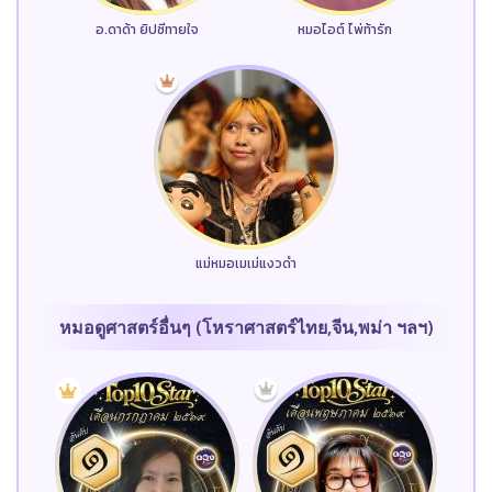
อ.ดาด้า ยิปซีทายใจ
หมอไอต์ ไพ่ท้ารัก
แม่หมอเมเม่แงวดำ
หมอดูศาสตร์อื่นๆ (โหราศาสตร์ไทย,จีน,พม่า ฯลฯ)