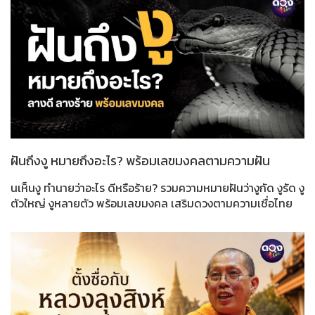
ฝันถึงงู หมายถึงอะไร? พร้อมเลขมงคลตามความฝัน
นเห็นงู ทำนายว่าอะไร ดีหรือร้าย? รวมความหมายฝันว่างูกัด งูรัด งู
ตัวใหญ่ งูหลายตัว พร้อมเลขมงคล เสริมดวงตามความเชื่อไทย