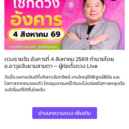
ดวงรายวัน อังคารที่ 4 สิงหาคม 2569 ทำนายโดย
อ.อาวุธจับยามสามตา – ผู้ก่อตั้งดวง Live
วันนี้ดวงงานเงินมีทั้งจังหวะรับทรัพย์ งานใหญ่ให้พิสูจน์ฝีมือ และ
โอกาสจากคนรอบตัว ใครคุมอารมณ์ได้และไม่ปล่อยโอกาสหลุดมือ
จะมีเรื่องดีให้ชื่นใจครับ
อ่านบทความดวง เพิ่มเติม