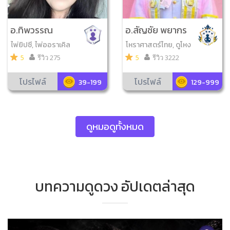
อ.ทิพวรรณ
อ.สัญชัย พยากร
ณ์
ไพ่ยิปซี, ไพ่ออราเคิล
โหราศาสตร์ไทย, ดูโหง
วเฮ้ง, ไพ่ยิปซี, เลข7ตัว
5
รีวิว 275
5
รีวิว 3222
9ฐาน, วิเคราะห์เบอร์มื
อถือ, จับยามสามตา, เล
โปรไฟล์
โปรไฟล์
39-199
129-999
ข7ตัว4ฐาน, ดูฤกษ์มงค
ล, ดูเลขมงคล, ไพ่ความ
รัก, ตำราพรหมชาติ
ดูหมอดูทั้งหมด
บทความดูดวง อัปเดตล่าสุด