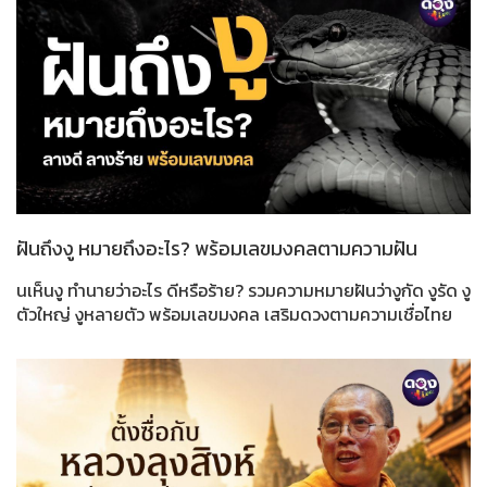
ฝันถึงงู หมายถึงอะไร? พร้อมเลขมงคลตามความฝัน
นเห็นงู ทำนายว่าอะไร ดีหรือร้าย? รวมความหมายฝันว่างูกัด งูรัด งู
ตัวใหญ่ งูหลายตัว พร้อมเลขมงคล เสริมดวงตามความเชื่อไทย