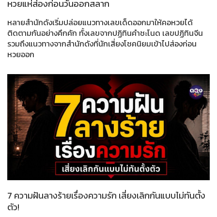
หวยแห่ส่องก่อนวันออกสลาก
หลายสำนักดังเริ่มปล่อยแนวทางเลขเด็ดออกมาให้คอหวยได้
ติดตามกันอย่างคึกคัก ทั้งเลขจากปฏิทินคำชะโนด เลขปฏิทินจีน
รวมถึงแนวทางจากสำนักดังที่นักเสี่ยงโชคนิยมเข้าไปส่องก่อน
หวยออก
7 ความฝันลางร้ายเรื่องความรัก เสี่ยงเลิกกันแบบไม่ทันตั้ง
ตัว!