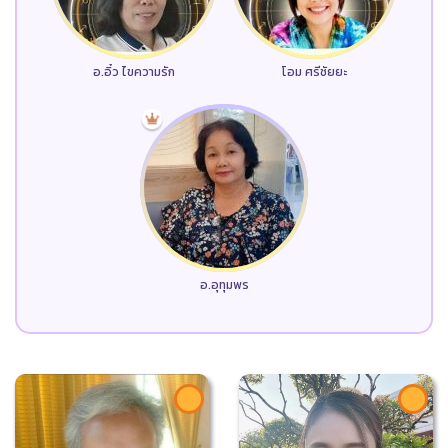
อ.อิ๋ว ไขความรัก
โอม ศรีชัยยะ
อ.อุทุมพร