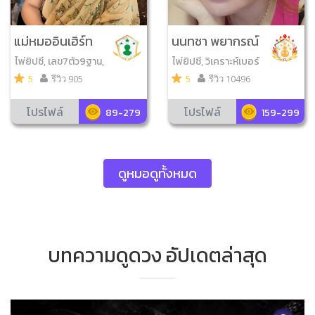
แม่หมออินเฮิร์ท
นนทชา พยากรณ์
ไพ่ยิปซี, เลข7ตัว9ฐาน,
ไพ่ยิปซี, วิเคราะห์เบอร์
ไพ่ออราเคิล, ดูหินสี, ไ
มือถือ, ไพ่ออราเคิล, ไพ่
5
รีวิว 905
5
รีวิว 10496
พ่โชคดีมีสุข, ไพ่ความรั
พรหมญาณ, โดมิโน่เสี่ย
ก, ไพ่ญาณ ณ โลก
งทาย, ไพ่โชคดีมีสุข, เล
โปรไฟล์
โปรไฟล์
89-279
159-299
ข7ตัว4ฐาน, ไพ่นาครา
ช, ไพ่ความรัก, โหรทาย
หนู
ดูหมอดูทั้งหมด
บทความดูดวง อัปเดตล่าสุด