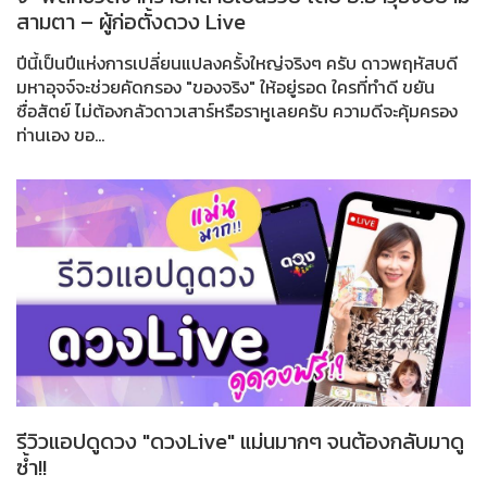
สามตา – ผู้ก่อตั้งดวง Live
ปีนี้เป็นปีแห่งการเปลี่ยนแปลงครั้งใหญ่จริงๆ ครับ ดาวพฤหัสบดี
มหาอุจจ์จะช่วยคัดกรอง "ของจริง" ให้อยู่รอด ใครที่ทำดี ขยัน
ซื่อสัตย์ ไม่ต้องกลัวดาวเสาร์หรือราหูเลยครับ ความดีจะคุ้มครอง
ท่านเอง ขอ...
รีวิวแอปดูดวง "ดวงLive" แม่นมากๆ จนต้องกลับมาดู
ซ้ำ!!