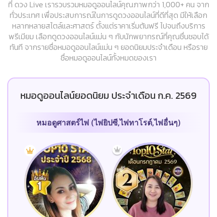
ที่ ดวง Live เรารวบรวมหมอดูออนไลน์คุณภาพกว่า 1,000+ คน จาก
ทั่วประเทศ เพื่อประสบการณ์ในการดูดวงออนไลน์ที่ดีที่สุด มีให้เลือก
หลากหลายสไตล์และศาสตร์ ตั้งแต่ราคาเริ่มต้นฟรี ไปจนถึงบริการ
พรีเมียม เลือกดูดวงออนไลน์แม่น ๆ กับนักพยากรณ์ที่คุณชื่นชอบได้
ทันที จากรายชื่อหมอดูออนไลน์แม่น ๆ ยอดนิยมประจำเดือน หรือราย
ชื่อหมอดูออนไลน์ทั้งหมดของเรา
หมอดูออนไลน์ยอดนิยม ประจำเดือน ก.ค. 2569
หมอดูศาสตร์ไพ่ (ไพ่ยิปซี,ไพ่ทาโรต์,ไพ่อื่นๆ)