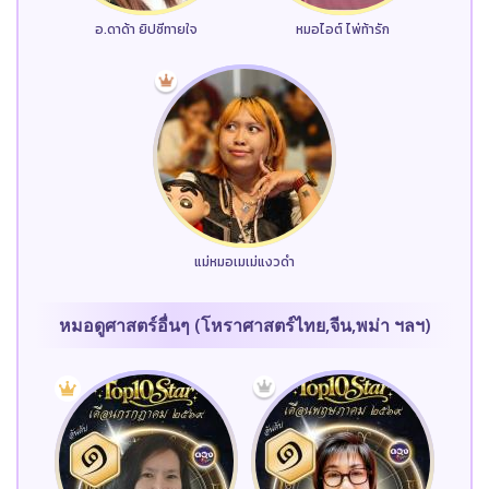
อ.ดาด้า ยิปซีทายใจ
หมอไอต์ ไพ่ท้ารัก
แม่หมอเมเม่แงวดำ
หมอดูศาสตร์อื่นๆ (โหราศาสตร์ไทย,จีน,พม่า ฯลฯ)