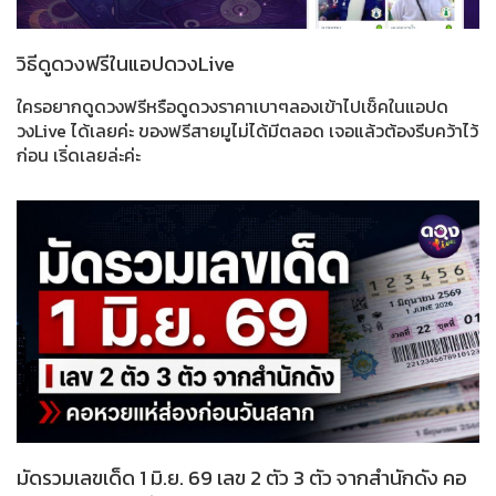
วิธีดูดวงฟรีในแอปดวงLive
ใครอยากดูดวงฟรีหรือดูดวงราคาเบาๆลองเข้าไปเช็คในแอปด
วงLive ได้เลยค่ะ ของฟรีสายมูไม่ได้มีตลอด เจอแล้วต้องรีบคว้าไว้
ก่อน เริ่ดเลยล่ะค่ะ
มัดรวมเลขเด็ด 1 มิ.ย. 69 เลข 2 ตัว 3 ตัว จากสำนักดัง คอ