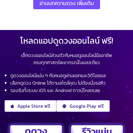
อ่านบทความดวง เพิ่มเติม
โหลดแอปดูดวงออนไลน์ ฟรี!
เช็กดวงออนไลน์ส่วนตัวกับหมอดูออนไลน์มืออาชีพ
ครบทุกศาสตร์พยากรณ์ในแอปเดียว
ดูดวงออนไลน์แม่น ๆ กับหมอดูผ่านแชทและวิดีโอคอล
เลือกดูดวง Online ได้ตามสไตล์คุณ ไม่ต้องนั่งรอคิว
รองรับทั้งระบบ iOS และ Android ดาวน์โหลดเลย
Apple Store ฟรี
Google Play ฟรี