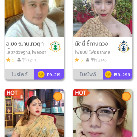
อ.ยง ฌานเทวฤท
นัตตี้ ชี้ทางดวง
ธิ์
เลข7ตัว9ฐาน, ไพ่ออรา
ไพ่ยิปซี, ไพ่ออราเคิล
เคิล, จับยามสามตา, ไพ่
5
รีวิว 211
5
รีวิว 2145
รูนส์, หินรูนส์, เลข7ตัว
4ฐาน
โปรไฟล์
โปรไฟล์
119-219
159-299