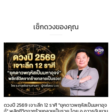
เช็กดวงของคุณ
ดวงปี 2569 เจาะลึก 12 ราศี "ยุคดาวพฤหัสเป็นมหาอุจ
จ์" พลิกชีวิตจากร้ายกลายเป็นรวย โดย อ.อาวุธจับยาม