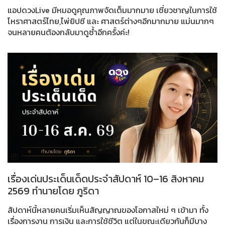
แอปดวงLive มีหมอดูคุณภาพจัดเต็มมากมาย เชี่ยวชาญในการใช้
โหราศาสตร์ไทย,ไพ่ยิปซี และ ศาสตร์ต่างๆอีกมากมาย แม่นมากๆ
จนหลายคนต้องกลับมาดูซ้ำอีกครั้งค่ะ!
เรื่องเด่นประเด็นเด็ดประจำสัปดาห์ 10–16 สิงหาคม
2569 ทำนายโดย ภูริดา
สัปดาห์นี้หลายคนเริ่มเห็นสัญญาณของโอกาสใหม่ ๆ เข้ามา ทั้ง
เรื่องการงาน การเงิน และการใช้ชีวิต แต่ในขณะเดียวกันก็มีบาง