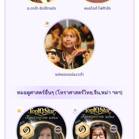
อ.ดาด้า ยิปซีทายใจ
หมอไอต์ ไพ่ท้ารัก
แม่หมอเมเม่แงวดำ
หมอดูศาสตร์อื่นๆ (โหราศาสตร์ไทย,จีน,พม่า ฯลฯ)