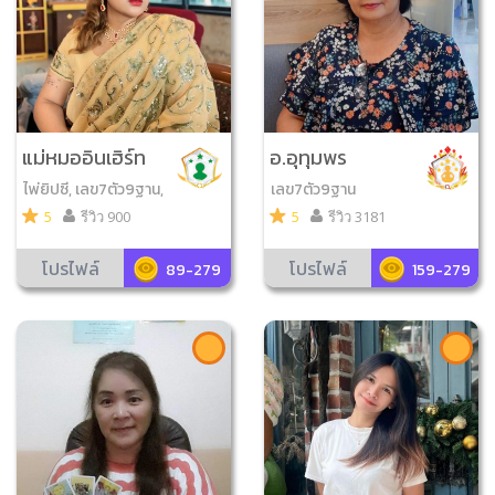
แม่หมออินเฮิร์ท
อ.อุทุมพร
ไพ่ยิปซี, เลข7ตัว9ฐาน,
เลข7ตัว9ฐาน
ไพ่ออราเคิล, ดูหินสี, ไ
5
รีวิว 900
5
รีวิว 3181
พ่โชคดีมีสุข, ไพ่ความรั
ก, ไพ่ญาณ ณ โลก
โปรไฟล์
โปรไฟล์
89-279
159-279