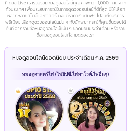
ที่ ดวง Live เรารวบรวมหมอดูออนไลน์คุณภาพกว่า 1,000+ คน จาก
ทั่วประเทศ เพื่อประสบการณ์ในการดูดวงออนไลน์ที่ดีที่สุด มีให้เลือก
หลากหลายสไตล์และศาสตร์ ตั้งแต่ราคาเริ่มต้นฟรี ไปจนถึงบริการ
พรีเมียม เลือกดูดวงออนไลน์แม่น ๆ กับนักพยากรณ์ที่คุณชื่นชอบได้
ทันที จากรายชื่อหมอดูออนไลน์แม่น ๆ ยอดนิยมประจำเดือน หรือราย
ชื่อหมอดูออนไลน์ทั้งหมดของเรา
หมอดูออนไลน์ยอดนิยม ประจำเดือน ก.ค. 2569
หมอดูศาสตร์ไพ่ (ไพ่ยิปซี,ไพ่ทาโรต์,ไพ่อื่นๆ)