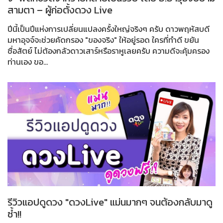
สามตา – ผู้ก่อตั้งดวง Live
ปีนี้เป็นปีแห่งการเปลี่ยนแปลงครั้งใหญ่จริงๆ ครับ ดาวพฤหัสบดี
มหาอุจจ์จะช่วยคัดกรอง "ของจริง" ให้อยู่รอด ใครที่ทำดี ขยัน
ซื่อสัตย์ ไม่ต้องกลัวดาวเสาร์หรือราหูเลยครับ ความดีจะคุ้มครอง
ท่านเอง ขอ...
รีวิวแอปดูดวง "ดวงLive" แม่นมากๆ จนต้องกลับมาดู
ซ้ำ!!