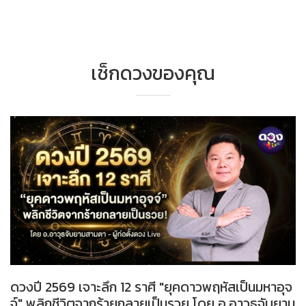
เช็กดวงของคุณ
ดวงปี 2569 เจาะลึก 12 ราศี "ยุคดาวพฤหัสเป็นมหาอุจ
จ์" พลิกชีวิตจากร้ายกลายเป็นรวย โดย อ.อาวุธจับยาม