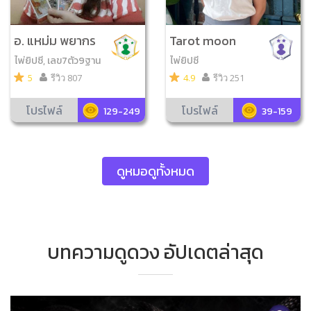
อ. แหม่ม พยากร
Tarot moon
ณ์
ไพ่ยิปซี, เลข7ตัว9ฐาน
ไพ่ยิปซี
5
รีวิว 807
4.9
รีวิว 251
โปรไฟล์
โปรไฟล์
129-249
39-159
ดูหมอดูทั้งหมด
บทความดูดวง อัปเดตล่าสุด