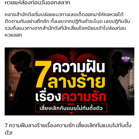
หวยแห่ส่องก่อนวันออกสลาก
หลายสำนักดังเริ่มปล่อยแนวทางเลขเด็ดออกมาให้คอหวยได้
ติดตามกันอย่างคึกคัก ทั้งเลขจากปฏิทินคำชะโนด เลขปฏิทินจีน
รวมถึงแนวทางจากสำนักดังที่นักเสี่ยงโชคนิยมเข้าไปส่องก่อน
หวยออก
7 ความฝันลางร้ายเรื่องความรัก เสี่ยงเลิกกันแบบไม่ทันตั้ง
ตัว!