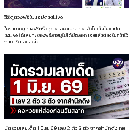
วิธีดูดวงฟรีในแอปดวงLive
ใครอยากดูดวงฟรีหรือดูดวงราคาเบาๆลองเข้าไปเช็คในแอปด
วงLive ได้เลยค่ะ ของฟรีสายมูไม่ได้มีตลอด เจอแล้วต้องรีบคว้าไว้
ก่อน เริ่ดเลยล่ะค่ะ
มัดรวมเลขเด็ด 1 มิ.ย. 69 เลข 2 ตัว 3 ตัว จากสำนักดัง คอ