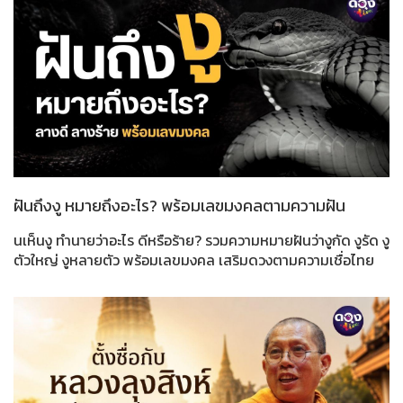
ฝันถึงงู หมายถึงอะไร? พร้อมเลขมงคลตามความฝัน
นเห็นงู ทำนายว่าอะไร ดีหรือร้าย? รวมความหมายฝันว่างูกัด งูรัด งู
ตัวใหญ่ งูหลายตัว พร้อมเลขมงคล เสริมดวงตามความเชื่อไทย