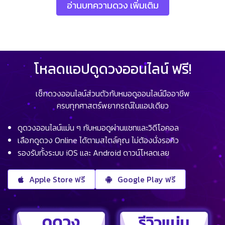
อ่านบทความดวง เพิ่มเติม
โหลดแอปดูดวงออนไลน์ ฟรี!
เช็กดวงออนไลน์ส่วนตัวกับหมอดูออนไลน์มืออาชีพ
ครบทุกศาสตร์พยากรณ์ในแอปเดียว
ดูดวงออนไลน์แม่น ๆ กับหมอดูผ่านแชทและวิดีโอคอล
เลือกดูดวง Online ได้ตามสไตล์คุณ ไม่ต้องนั่งรอคิว
รองรับทั้งระบบ iOS และ Android ดาวน์โหลดเลย
Apple Store ฟรี
Google Play ฟรี