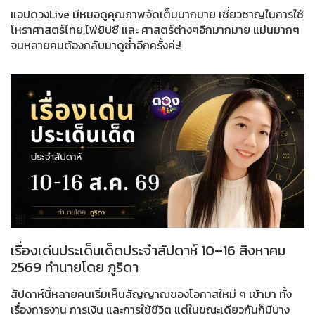
แอปดวงLive มีหมอดูคุณภาพจัดเต็มมากมาย เชี่ยวชาญในการใช้
โหราศาสตร์ไทย,ไพ่ยิปซี และ ศาสตร์ต่างๆอีกมากมาย แม่นมากๆ
จนหลายคนต้องกลับมาดูซ้ำอีกครั้งค่ะ!
เรื่องเด่นประเด็นเด็ดประจำสัปดาห์ 10–16 สิงหาคม
2569 ทำนายโดย ภูริดา
สัปดาห์นี้หลายคนเริ่มเห็นสัญญาณของโอกาสใหม่ ๆ เข้ามา ทั้ง
เรื่องการงาน การเงิน และการใช้ชีวิต แต่ในขณะเดียวกันก็มีบาง