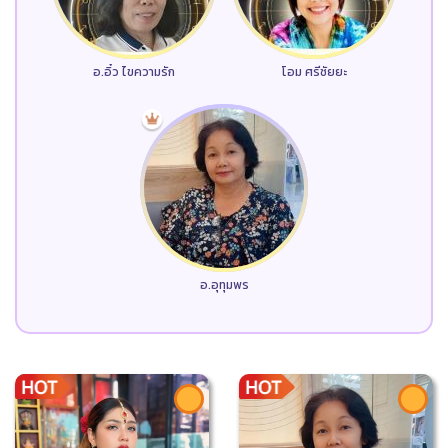
อ.อิ๋ว ไขความรัก
โอม ศรีชัยยะ
อ.อุทุมพร