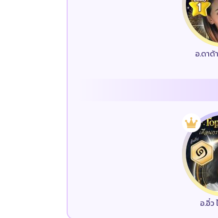
อ.ดาด้
อ.อิ๋