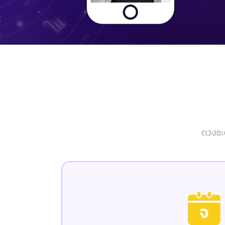
ดวงชะต