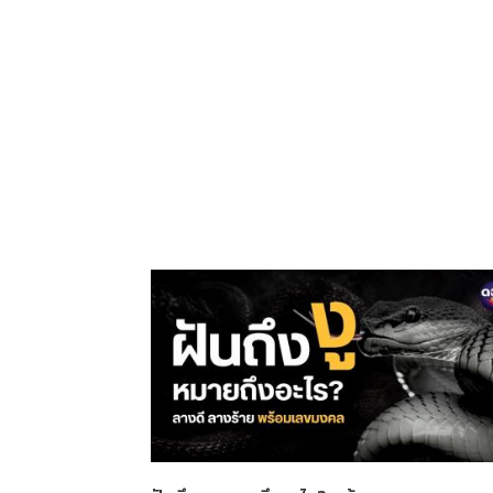
ะซิบ, โหรทายหนู, ไพ่กาลีมหาม
ายา