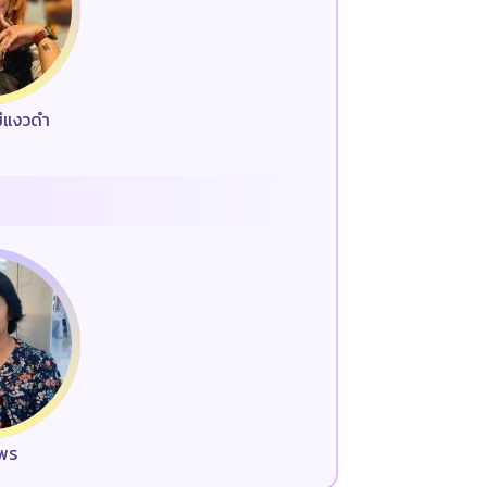
ม่แงวดำ
มพร