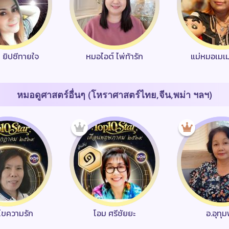
า ยิปซีทายใจ
หมอไอต์ ไพ่ท้ารัก
แม่หมอเมเ
หมอดูศาสตร์อื่นๆ (โหราศาสตร์ไทย,จีน,พม่า ฯลฯ)
ว ไขความรัก
โอม ศรีชัยยะ
อ.อุทุ