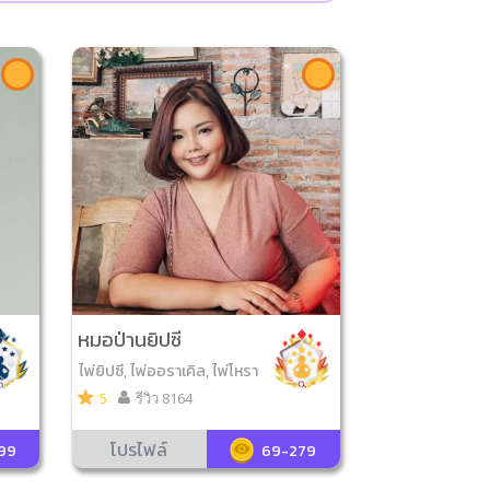
หมอป่านยิปซี
ไพ่ยิปซี, ไพ่ออราเคิล, ไพ่โหรา
ศาสตร์, ศาสตร์เสี่ยงทาย, ไพ่
5
รีวิว 8164
โชคดีมีสุข, ไพ่พระราหู, ไพ่นา
คราช, ไพ่ความรัก, ไพ่สามก๊ก
โปรไฟล์
99
69-279