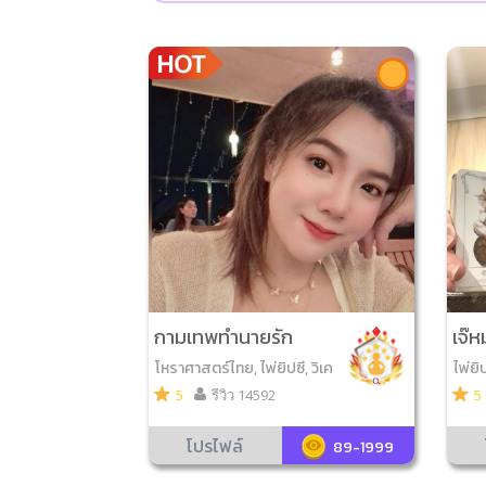
กามเทพทำนายรัก
เจ๊ห
โหราศาสตร์ไทย, ไพ่ยิปซี, วิเค
ไพ่ยิ
ราะห์เบอร์มือถือ, ไพ่ออราเคิ
5
รีวิว 14592
5
ล, ไพ่โหราศาสตร์, ไพ่รูนส์, หิ
นรูนส์, ดูฤกษ์มงคล, ดูเลขมง
โปรไฟล์
89-1999
คล, ไพ่ความรัก, ยามพรายกร