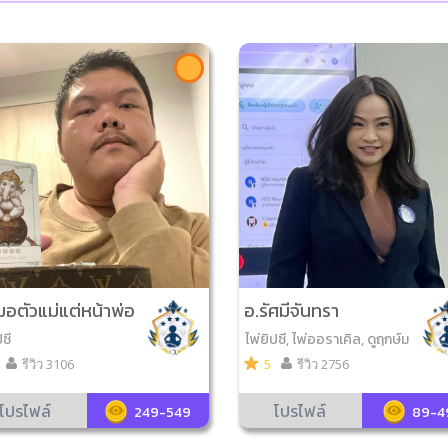
มอตัวแม่แต่หน้าพ่อ
อ.รัศมีจันทรา
ปซี
ไพ่ยิปซี, ไพ่ออราเคิล, ดูฤกษ์ม
งคล, ไพ่ความรัก, ตั้งชื่อมงค
รีวิว 3106
5
รีวิว 2756
ล, โหราศาสตร์ดาวสากล
โปรไฟล์
โปรไฟล์
249-549
89-4