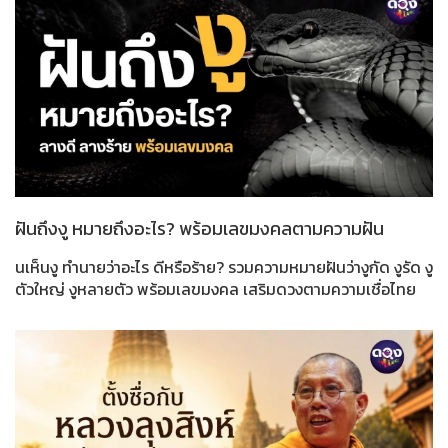
ฝันถึงงู หมายถึงอะไร? พร้อมเลขมงคลตามความฝัน
นเห็นงู ทำนายว่าอะไร ดีหรือร้าย? รวมความหมายฝันว่างูกัด งูรัด งู
ตัวใหญ่ งูหลายตัว พร้อมเลขมงคล เสริมดวงตามความเชื่อไทย