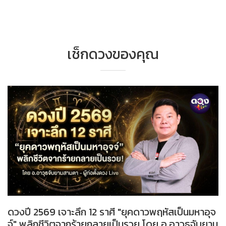
เช็กดวงของคุณ
ดวงปี 2569 เจาะลึก 12 ราศี "ยุคดาวพฤหัสเป็นมหาอุจ
จ์" พลิกชีวิตจากร้ายกลายเป็นรวย โดย อ.อาวุธจับยาม