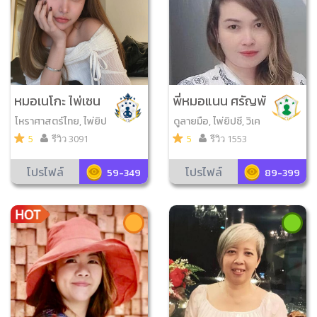
หมอเนโกะ ไพ่เซน
พี่หมอแนน ศรัญพั
ส์สัมผัส
ทธ์
โหราศาสตร์ไทย, ไพ่ยิป
ดูลายมือ, ไพ่ยิปซี, วิเค
ซี, วิเคราะห์เบอร์มือถือ,
ราะห์เบอร์มือถือ, ไพ่ออ
5
รีวิว 3091
5
รีวิว 1553
ไพ่ออราเคิล, โหราศาส
ราเคิล, ไพ่ป๊อก, ไพ่เลอ
ตร์จีน, ดูเลขมงคล, ตั้ง
นอร์มองด์, ดูลายเซ็น, ไ
โปรไฟล์
โปรไฟล์
59-349
89-399
ชื่อมงคล
พ่โชคดีมีสุข, ดูเลขมงค
ล, ไพ่ความรัก, ตำราพร
หมชาติ, ตั้งชื่อมงคล