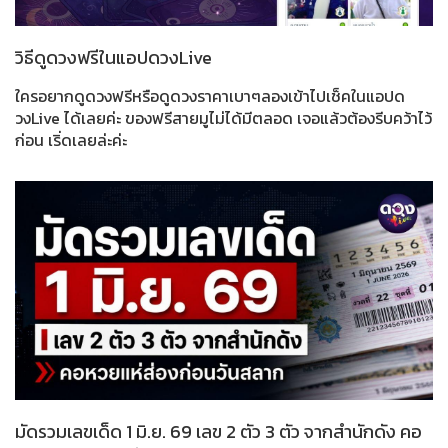
วิธีดูดวงฟรีในแอปดวงLive
ใครอยากดูดวงฟรีหรือดูดวงราคาเบาๆลองเข้าไปเช็คในแอปด
วงLive ได้เลยค่ะ ของฟรีสายมูไม่ได้มีตลอด เจอแล้วต้องรีบคว้าไว้
ก่อน เริ่ดเลยล่ะค่ะ
มัดรวมเลขเด็ด 1 มิ.ย. 69 เลข 2 ตัว 3 ตัว จากสำนักดัง คอ