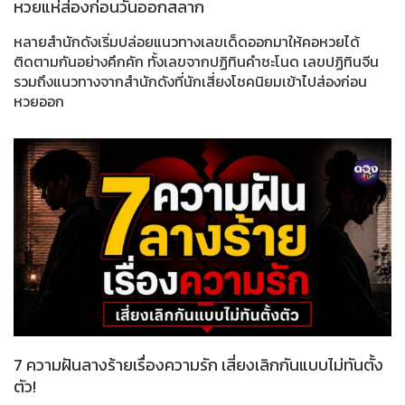
หวยแห่ส่องก่อนวันออกสลาก
หลายสำนักดังเริ่มปล่อยแนวทางเลขเด็ดออกมาให้คอหวยได้
ติดตามกันอย่างคึกคัก ทั้งเลขจากปฏิทินคำชะโนด เลขปฏิทินจีน
รวมถึงแนวทางจากสำนักดังที่นักเสี่ยงโชคนิยมเข้าไปส่องก่อน
หวยออก
7 ความฝันลางร้ายเรื่องความรัก เสี่ยงเลิกกันแบบไม่ทันตั้ง
ตัว!