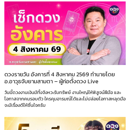
ดวงรายวัน อังคารที่ 4 สิงหาคม 2569 ทำนายโดย
อ.อาวุธจับยามสามตา – ผู้ก่อตั้งดวง Live
วันนี้ดวงงานเงินมีทั้งจังหวะรับทรัพย์ งานใหญ่ให้พิสูจน์ฝีมือ และ
โอกาสจากคนรอบตัว ใครคุมอารมณ์ได้และไม่ปล่อยโอกาสหลุดมือ
จะมีเรื่องดีให้ชื่นใจครับ