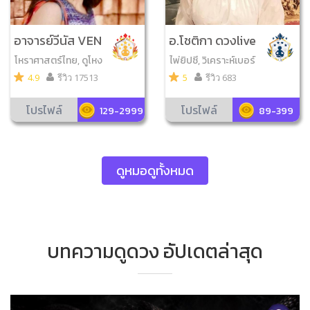
อาจารย์วีนัส VEN
อ.โชติกา ดวงlive
US
โหราศาสตร์ไทย, ดูโหง
ไพ่ยิปซี, วิเคราะห์เบอร์
วเฮ้ง, วิเคราะห์เบอร์มือ
มือถือ, ไพ่ป๊อก, กราฟชี
4.9
รีวิว 17513
5
รีวิว 683
ถือ, จับยามสามตา, ดูฤ
วิต
กษ์มงคล, ดูเลขมงคล,
โปรไฟล์
โปรไฟล์
129-2999
89-399
ไพ่ความรัก, สิบลัคนา, ไ
พ่ตรีโลกา, ยามพรายก
ระซิบ, โหรทายหนู
ดูหมอดูทั้งหมด
บทความดูดวง อัปเดตล่าสุด