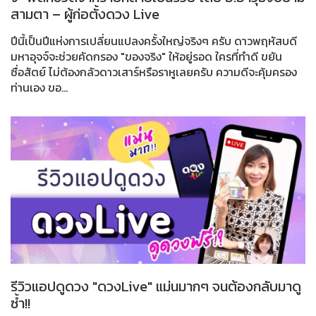
สามตา – ผู้ก่อตั้งดวง Live
ปีนี้เป็นปีแห่งการเปลี่ยนแปลงครั้งใหญ่จริงๆ ครับ ดาวพฤหัสบดี
มหาอุจจ์จะช่วยคัดกรอง "ของจริง" ให้อยู่รอด ใครที่ทำดี ขยัน
ซื่อสัตย์ ไม่ต้องกลัวดาวเสาร์หรือราหูเลยครับ ความดีจะคุ้มครอง
ท่านเอง ขอ...
รีวิวแอปดูดวง "ดวงLive" แม่นมากๆ จนต้องกลับมาดู
ซ้ำ!!