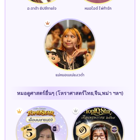
อ.ดาด้า ยิปซีทายใจ
หมอไอต์ ไพ่ท้ารัก
แม่หมอเมเม่แงวดำ
หมอดูศาสตร์อื่นๆ (โหราศาสตร์ไทย,จีน,พม่า ฯลฯ)