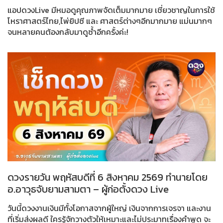
แอปดวงLive มีหมอดูคุณภาพจัดเต็มมากมาย เชี่ยวชาญในการใช้
โหราศาสตร์ไทย,ไพ่ยิปซี และ ศาสตร์ต่างๆอีกมากมาย แม่นมากๆ
จนหลายคนต้องกลับมาดูซ้ำอีกครั้งค่ะ!
ดวงรายวัน พฤหัสบดีที่ 6 สิงหาคม 2569 ทำนายโดย
อ.อาวุธจับยามสามตา – ผู้ก่อตั้งดวง Live
วันนี้ดวงงานเงินมีทั้งโอกาสจากผู้ใหญ่ เงินจากการเจรจา และงาน
ที่เริ่มส่งผลดี ใครรู้จักวางตัวให้เหมาะและไม่ประมาทเรื่องคำพูด จะ