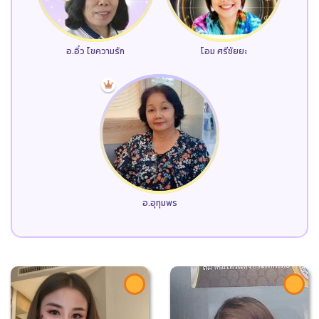
อ.อิ๋ว ไขความรัก
โอม ศรีชัยยะ
อ.อุทุมพร